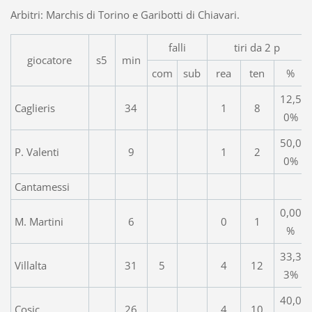
Arbitri: Marchis di Torino e Garibotti di Chiavari.
falli
tiri da 2 p
giocatore
s5
min
com
sub
rea
ten
%
12,5
Caglieris
34
1
8
0%
50,0
P. Valenti
9
1
2
0%
Cantamessi
0,00
M. Martini
6
0
1
%
33,3
Villalta
31
5
4
12
3%
40,0
Cosic
26
4
10