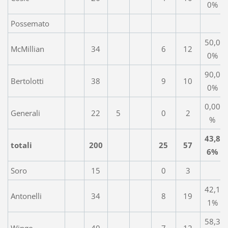
0%
Possemato
50,0
McMillian
34
6
12
0%
90,0
Bertolotti
38
9
10
0%
0,00
Generali
22
5
0
2
%
43,8
totali
200
25
57
6%
Soro
15
0
3
42,1
Antonelli
34
8
19
1%
58,3
Wingo
40
7
12