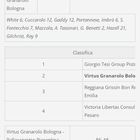
Granarolo
Bologna
White 6, Cuccarolo 12, Gaddy 12, Portannese, Imbrò 6, S.
Fontecchio 7, Mazzola, A. Tassinari, G. Benetti 2, Hazell 21,
Gilchrist, Ray 9
Classifica
1
Giorgio Tesi Group Pistoia
2
Virtus Granarolo Bolog
Reggiana Grissin Bon Reg
3
Emilia
Victoria Libertas Consulti
4
Pesaro
Virtus Granarolo Bologna -
Pallacanestro Piacentina
86-48