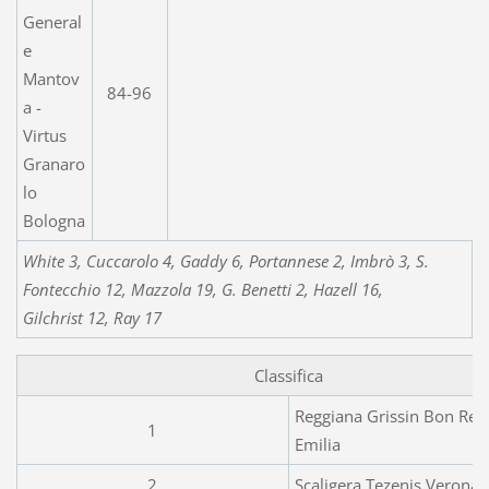
General
e
Mantov
84-96
a -
Virtus
Granaro
lo
Bologna
White 3, Cuccarolo 4, Gaddy 6, Portannese 2, Imbrò 3, S.
Fontecchio 12, Mazzola 19, G. Benetti 2, Hazell 16,
Gilchrist 12, Ray 17
Classifica
Reggiana Grissin Bon Reg
1
Emilia
2
Scaligera Tezenis Verona