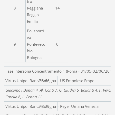
tro
8
Reggiana
14
Reggio
Emilia
Polisporti
va
9
Pontevecc
0
hio
Bologna
Fase Interzona Concentramento 1 (Roma - 31/05-02/06/2013
Virtus Unipol Banca Bolog
76-66
Giacomo I Donati 4, Al. Conti 7, G. Giudici 5, Ballanti 4, F. Verone
Carella 6, L. Penna 11
Virtus Unipol Banca Bologna – Reyer Umana Venezia
76-79