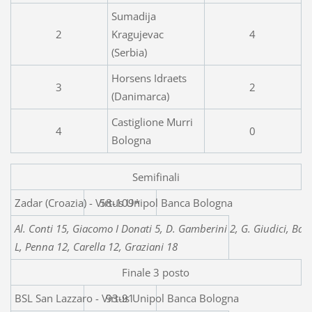
Sumadija
2
Kragujevac
4
(Serbia)
Horsens Idraets
3
2
(Danimarca)
Castiglione Murri
4
0
Bologna
Semifinali
Zadar (Croazia) - Virtus
58-109*
Al. Conti 15, Giacomo I Donati 5, D. Gamberini 2, G. Giudici, Ball
L, Penna 12, Carella 12, Graziani 18
Finale 3 posto
BSL San Lazzaro - Virtus Unipol Banca Bologna
93-91