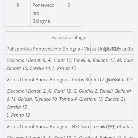
9
Pontevecc
0
hio
Bologna
Fase ad orologio
Polisportiva Pontevecchio Bologna - Virtus Unipo
38-125
Giacomo I Donati 9, Al. Conti 12, Tonelli 8, Ballanti 15, M. Galass
Zanotti 15, Carella 14, L. Penna 15
Virtus Unipol Banca Bologna – Crabs Rimini (2 giornata - 07/
97-68
Giacomo I Donati 2, Al. Conti 12, G. Giudici 2, Tonelli, Ballanti
6, M. Galassi, Rigliaco 10, Tomba 4, Graziani 13, Zanotti 21,
Carella 15,
L. Penna 12
Virtus Unipol Banca Bologna – BSL San Lazzaro (5 giornata an
95***-74
Giacomo I Donati 7, Al. Conti 19, G. Giudici 4, Ballanti 13, F. Vero