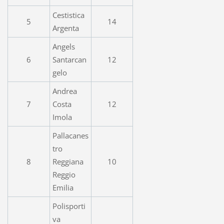
Cestistica
5
14
Argenta
Angels
6
Santarcan
12
gelo
Andrea
7
Costa
12
Imola
Pallacanes
tro
8
Reggiana
10
Reggio
Emilia
Polisporti
va