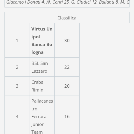
Giacomo I Donati 4, Al. Conti 25, G. Giudici 12, Ballanti 8, M. Gal
Classifica
Virtus Un
ipol
1
30
Banca Bo
logna
BSL San
2
22
Lazzaro
Crabs
3
20
Rimini
Pallacanes
tro
4
Ferrara
16
Junior
Team