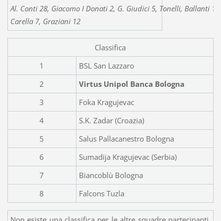
Al. Conti 28, Giacomo I Donati 2, G. Giudici 5, Tonelli, Ballanti 12
Carella 7, Graziani 12
Classifica
1
BSL San Lazzaro
2
Virtus Unipol Banca Bologna
3
Foka Kragujevac
4
S.K. Zadar (Croazia)
5
Salus Pallacanestro Bologna
6
Sumadija Kragujevac (Serbia)
7
Biancoblù Bologna
8
Falcons Tuzla
Non esiste una classifica per le altre squadre partecipanti.