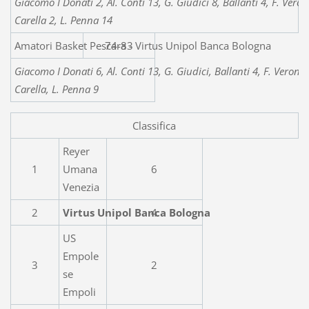
Giacomo I Donati 2, Al. Conti 13, G. Giudici 8, Ballanti 4, F. Veron
Carella 2, L. Penna 14
Amatori Basket Pescara - Virtu
74-83
Giacomo I Donati 6, Al. Conti 13, G. Giudici, Ballanti 4, F. Verone
Carella, L. Penna 9
Classifica
Reyer
1
Umana
6
Venezia
2
Virtus Unipol Banca Bologna
4
US
Empole
3
2
se
Empoli