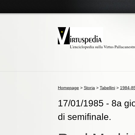
L'enciclopedia sulla Virtus Pallacanest
Homepage
>
Storia
>
Tabellini
>
1984-8
17/01/1985 - 8a gi
di semifinale.