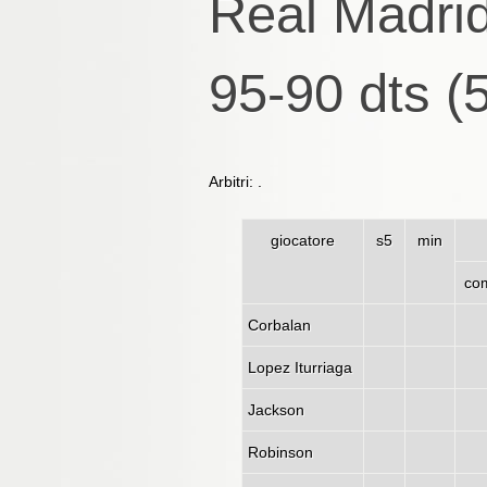
Real Madrid
95-90 dts (
Arbitri: .
giocatore
s5
min
co
Corbalan
Lopez Iturriaga
Jackson
Robinson