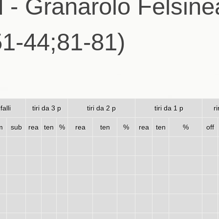
 - Granarolo Felsin
51-44;81-81)
falli
tiri da 3 p
tiri da 2 p
tiri da 1 p
r
m
sub
rea
ten
%
rea
ten
%
rea
ten
%
off