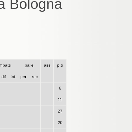
ea Bologna
imbalzi
palle
ass
p.ti
dif
tot
per
rec
6
11
27
20