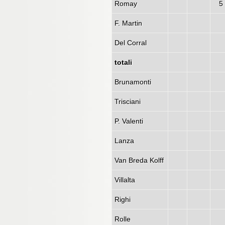
Romay
5
F. Martin
Del Corral
totali
Brunamonti
Trisciani
P. Valenti
Lanza
Van Breda Kolff
Villalta
Righi
Rolle