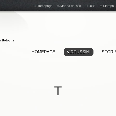
Homepage
Mappa del sito
RSS
Stampa
ro Bologna
HOMEPAGE
VIRTUSSINI
STORI
T