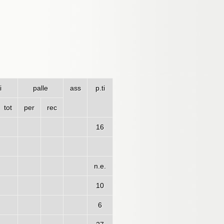
i
palle
ass
p.ti
tot
per
rec
16
n.e.
10
6