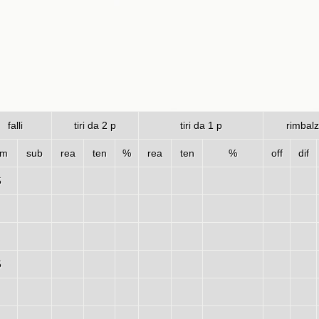
falli
tiri da 2 p
tiri da 1 p
rimbalz
om
sub
rea
ten
%
rea
ten
%
off
dif
5
5