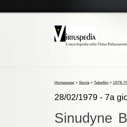
L'enciclopedia sulla Virtus Pallacanest
Homepage
>
Storia
>
Tabellini
>
1978-7
28/02/1979 - 7a gio
Sinudyne B