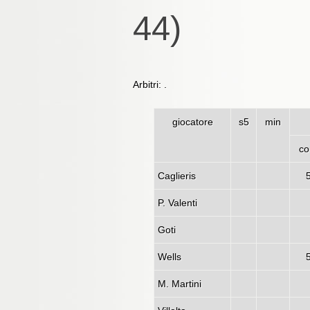
44)
Arbitri: .
giocatore
s5
min
c
Caglieris
P. Valenti
Goti
Wells
M. Martini