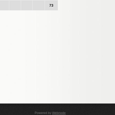
73
Powered by
Webnode