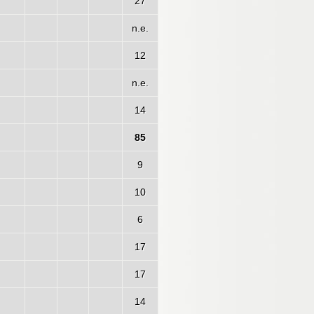
27
n.e.
12
n.e.
14
85
9
10
6
17
17
14