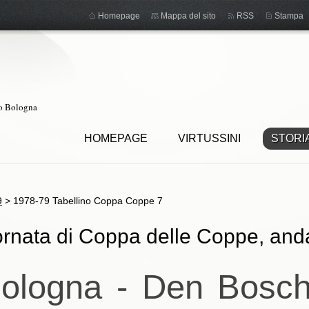
Homepage
Mappa del sito
RSS
Stampa
ro Bologna
HOMEPAGE
VIRTUSSINI
STORI
9
>
1978-79 Tabellino Coppa Coppe 7
rnata di Coppa delle Coppe, andat
ologna - Den Bosch