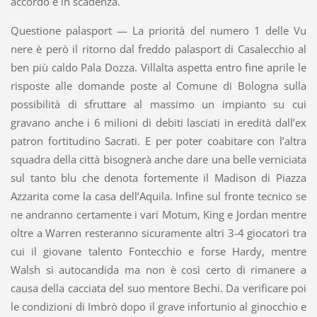
accordo è in scadenza.
Questione palasport
— La priorità del numero 1 delle Vu
nere è però il ritorno dal freddo palasport di Casalecchio al
ben più caldo Pala Dozza. Villalta aspetta entro fine aprile le
risposte alle domande poste al Comune di Bologna sulla
possibilità di sfruttare al massimo un impianto su cui
gravano anche i 6 milioni di debiti lasciati in eredità dall’ex
patron fortitudino Sacrati. E per poter coabitare con l’altra
squadra della città bisognerà anche dare una belle verniciata
sul tanto blu che denota fortemente il Madison di Piazza
Azzarita come la casa dell’Aquila. Infine sul fronte tecnico se
ne andranno certamente i vari Motum, King e Jordan mentre
oltre a Warren resteranno sicuramente altri 3-4 giocatori tra
cui il giovane talento Fontecchio e forse Hardy, mentre
Walsh si autocandida ma non è così certo di rimanere a
causa della cacciata del suo mentore Bechi. Da verificare poi
le condizioni di Imbrò dopo il grave infortunio al ginocchio e