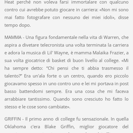
Heat perché non voleva farsi immortalare con qualcuno
contro cui avrebbe potuto giocare in carriera: «Non mi sono
mai fatto fotografare con nessuno dei miei idoli», disse
tempo dopo.
MAMMA - Una figura fondamentale nella vita di Warren, che
aspira a divetare telecronista una volta terminata la carriera
e adora la musica di Lil' Wayne, è mamma Malaika Frazier, a
sua volta giocatrice di basket di buon livello al college. «Mi
ha sempre detto: “Chi pensi che ti abbia trasmesso il
talento?” Era un'ala forte o un centro, quando ero piccolo
giocavamo spesso in uno contro uno e lei mi portava in post
basso battendomi sempre. Era una cosa che mi faceva
arrabbiare tantissimo. Quando sono cresciuto ho fatto lo
stesso e le cose sono cambiate».
GRIFFIN - Il primo anno di college fu sensazionale. In quella
Oklahoma c'era Blake Griffin, miglior giocatore del