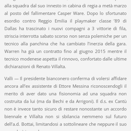
alla squadra dal suo innesto in cabina di regia a metà marzo
al posto del fallimentare Casper Ware. Dopo lo sfortunato
esordio contro Reggio Emilia il playmaker classe ’89 di
Dallas ha trascinato i nuovi compagni a 3 vittorie di fila,
striscia interrotta sabato scorso non senza polemiche per un
tecnico alla panchina che ha cambiato l’inerzia della gara.
Warren ha già un contratto fino al giugno 2015 mentre il
tecnico modenese aspetta il rinnovo, confortato dalle ultime
dichiarazioni di Renato Villalta.
Valli
— Il presidente bianconero conferma di volersi affidare
ancora all’ex assistente di Ettore Messina riconoscendogli il
merito di aver dato una fisionomia ad una squadra non
costruita da lui (ma da Bechi e da Arrigoni). Il d.s. ex Cantù
non è invece tanto sicuro di restare nonostante un accordo
biennale e Villalta non si sbilancia nemmeno sul futuro
dell’a.d. Bottai, limitandosi a sottolineare che neppure il suo