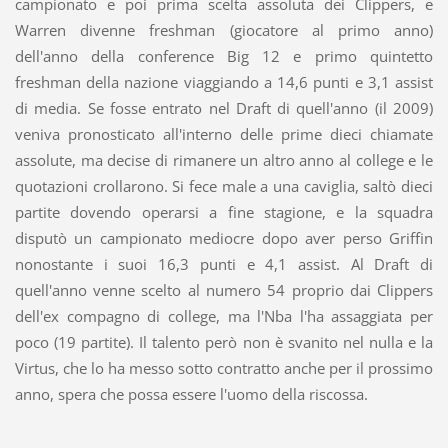
campionato e poi prima scelta assoluta dei Clippers, e
Warren divenne freshman (giocatore al primo anno)
dell'anno della conference Big 12 e primo quintetto
freshman della nazione viaggiando a 14,6 punti e 3,1 assist
di media. Se fosse entrato nel Draft di quell'anno (il 2009)
veniva pronosticato all'interno delle prime dieci chiamate
assolute, ma decise di rimanere un altro anno al college e le
quotazioni crollarono. Si fece male a una caviglia, saltò dieci
partite dovendo operarsi a fine stagione, e la squadra
disputò un campionato mediocre dopo aver perso Griffin
nonostante i suoi 16,3 punti e 4,1 assist. Al Draft di
quell'anno venne scelto al numero 54 proprio dai Clippers
dell'ex compagno di college, ma l'Nba l'ha assaggiata per
poco (19 partite). Il talento però non è svanito nel nulla e la
Virtus, che lo ha messo sotto contratto anche per il prossimo
anno, spera che possa essere l'uomo della riscossa.