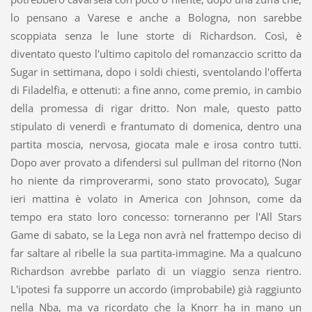
lo pensano a Varese e anche a Bologna, non sarebbe
scoppiata senza le lune storte di Richardson. Così, è
diventato questo l'ultimo capitolo del romanzaccio scritto da
Sugar in settimana, dopo i soldi chiesti, sventolando l'offerta
di Filadelfia, e ottenuti: a fine anno, come premio, in cambio
della promessa di rigar dritto. Non male, questo patto
stipulato di venerdì e frantumato di domenica, dentro una
partita moscia, nervosa, giocata male e irosa contro tutti.
Dopo aver provato a difendersi sul pullman del ritorno (Non
ho niente da rimproverarmi, sono stato provocato), Sugar
ieri mattina è volato in America con Johnson, come da
tempo era stato loro concesso: torneranno per l'All Stars
Game di sabato, se la Lega non avrà nel frattempo deciso di
far saltare al ribelle la sua partita-immagine. Ma a qualcuno
Richardson avrebbe parlato di un viaggio senza rientro.
L'ipotesi fa supporre un accordo (improbabile) già raggiunto
nella Nba, ma va ricordato che la Knorr ha in mano un