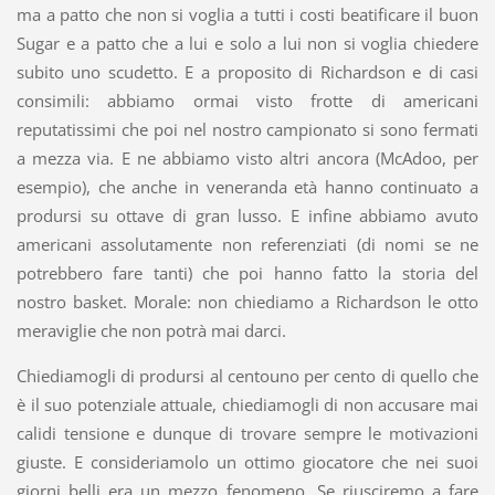
ma a patto che non si voglia a tutti i costi beatificare il buon
Sugar e a patto che a lui e solo a lui non si voglia chiedere
subito uno scudetto. E a proposito di Richardson e di casi
consimili: abbiamo ormai visto frotte di americani
reputatissimi che poi nel nostro campionato si sono fermati
a mezza via. E ne abbiamo visto altri ancora (McAdoo, per
esempio), che anche in veneranda età hanno continuato a
prodursi su ottave di gran lusso. E infine abbiamo avuto
americani assolutamente non referenziati (di nomi se ne
potrebbero fare tanti) che poi hanno fatto la storia del
nostro basket. Morale: non chiediamo a Richardson le otto
meraviglie che non potrà mai darci.
Chiediamogli di prodursi al centouno per cento di quello che
è il suo potenziale attuale, chiediamogli di non accusare mai
calidi tensione e dunque di trovare sempre le motivazioni
giuste. E consideriamolo un ottimo giocatore che nei suoi
giorni belli era un mezzo fenomeno. Se riusciremo a fare