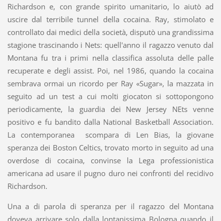
Richardson e, con grande spirito umanitario, lo aiutò ad
uscire dal terribile tunnel della cocaina. Ray, stimolato e
controllato dai medici della società, disputò una grandissima
stagione trascinando i Nets: quell'anno il ragazzo venuto dal
Montana fu tra i primi nella classifica assoluta delle palle
recuperate e degli assist. Poi, nel 1986, quando la cocaina
sembrava ormai un ricordo per Ray «Sugar», la mazzata in
seguito ad un test a cui molti giocaton si sottopongono
periodicamente, la guardia dei New Jersey NEts venne
positivo e fu bandito dalla National Basketball Association.
La contemporanea scompara di Len Bias, la giovane
speranza dei Boston Celtics, trovato morto in seguito ad una
overdose di cocaina, convinse la Lega professionistica
americana ad usare il pugno duro nei confronti del recidivo
Richardson.
Una a di parola di speranza per il ragazzo del Montana
doveva arrivare solo dalla lontanissima Bologna quando il