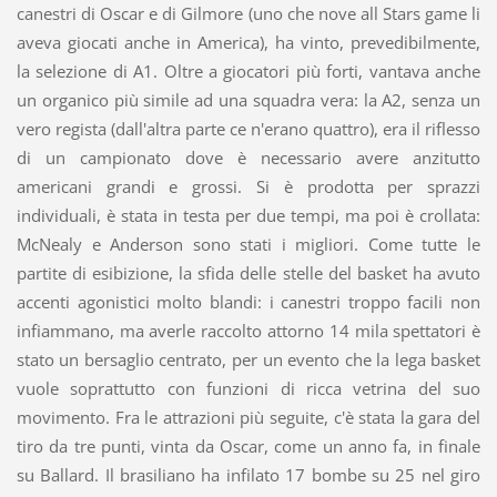
canestri di Oscar e di Gilmore (uno che nove all Stars game li
aveva giocati anche in America), ha vinto, prevedibilmente,
la selezione di A1. Oltre a giocatori più forti, vantava anche
un organico più simile ad una squadra vera: la A2, senza un
vero regista (dall'altra parte ce n'erano quattro), era il riflesso
di un campionato dove è necessario avere anzitutto
americani grandi e grossi. Si è prodotta per sprazzi
individuali, è stata in testa per due tempi, ma poi è crollata:
McNealy e Anderson sono stati i migliori. Come tutte le
partite di esibizione, la sfida delle stelle del basket ha avuto
accenti agonistici molto blandi: i canestri troppo facili non
infiammano, ma averle raccolto attorno 14 mila spettatori è
stato un bersaglio centrato, per un evento che la lega basket
vuole soprattutto con funzioni di ricca vetrina del suo
movimento. Fra le attrazioni più seguite, c'è stata la gara del
tiro da tre punti, vinta da Oscar, come un anno fa, in finale
su Ballard. Il brasiliano ha infilato 17 bombe su 25 nel giro