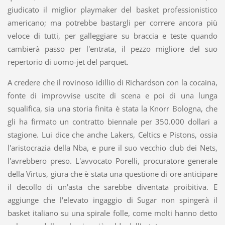
giudicato il miglior playmaker del basket professionistico
americano; ma potrebbe bastargli per correre ancora più
veloce di tutti, per galleggiare su braccia e teste quando
cambierà passo per l'entrata, il pezzo migliore del suo
repertorio di uomo-jet del parquet.
A credere che il rovinoso idillio di Richardson con la cocaina,
fonte di improvvise uscite di scena e poi di una lunga
squalifica, sia una storia finita è stata la Knorr Bologna, che
gli ha firmato un contratto biennale per 350.000 dollari a
stagione. Lui dice che anche Lakers, Celtics e Pistons, ossia
l'aristocrazia della Nba, e pure il suo vecchio club dei Nets,
l'avrebbero preso. L'avvocato Porelli, procuratore generale
della Virtus, giura che è stata una questione di ore anticipare
il decollo di un'asta che sarebbe diventata proibitiva. E
aggiunge che l'elevato ingaggio di Sugar non spingerà il
basket italiano su una spirale folle, come molti hanno detto