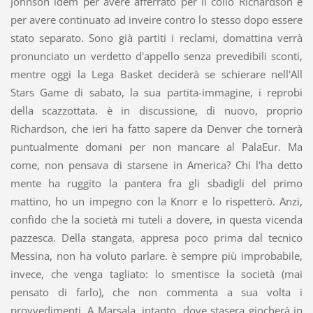
Johnson idem per avere afferrato per il collo Richardson e
per avere continuato ad inveire contro lo stesso dopo essere
stato separato. Sono già partiti i reclami, domattina verrà
pronunciato un verdetto d'appello senza prevedibili sconti,
mentre oggi la Lega Basket deciderà se schierare nell'All
Stars Game di sabato, la sua partita-immagine, i reprobi
della scazzottata. è in discussione, di nuovo, proprio
Richardson, che ieri ha fatto sapere da Denver che tornerà
puntualmente domani per non mancare al PalaEur. Ma
come, non pensava di starsene in America? Chi l'ha detto
mente ha ruggito la pantera fra gli sbadigli del primo
mattino, ho un impegno con la Knorr e lo rispetterò. Anzi,
confido che la società mi tuteli a dovere, in questa vicenda
pazzesca. Della stangata, appresa poco prima dal tecnico
Messina, non ha voluto parlare. è sempre più improbabile,
invece, che venga tagliato: lo smentisce la società (mai
pensato di farlo), che non commenta a sua volta i
provvedimenti. A Marsala, intanto, dove stasera giocherà in