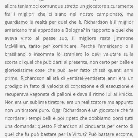
allora teniamoci comunque stretto un giocatore sicuramente
fra i migliori che ci siano nel nostro campionato, ma
guardiamo la realtà per quel che è. Richardson è il miglior
americano mai approdato a Bologna? In rapporto a quel che
aveva vinto al paese suo, il migliore resta Jimmone
McMillian, tanto per cominciare. Perché l'americano o il
brasiliano o insomma lo straniero lo devi valutare sulla
scorta di quel che può darti al presente, non certo per belle e
gloriosissime cose che può aver fatto chissà quanti anni
prima. Richardson all'età di ventisei-ventisette anni era un
prodigio in fatto di velocità di concezione e di esecuzione e
recuperava vagonate di palloni e dava il ritmo lui ai Knicks.
Non era un sublime tiratore, era un realizzatore ma appunto
non un tiratore puro. Oggi Richardson è un giocatore che fa
ricordare i tempi belli e poi ripeto che dobbiamo porci tutti
una domanda: questo Richardson al cinquanta per cento di
quel che fu può bastare per la Virtus? Può bastare eccome,