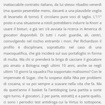
inattaccabile contratto italiano, da lui stesso ribadito venerdì
(ma questo peserebbe meno, davanti a una plausibile voglia
di levarselo di torno). E circolano pure voci di taglio. L'11°
posto e una situazione a rotoli potrebbero indurre la Knorr a
usare il bisturi, e già ieri s'è avviata la ricerca in America di
giocatori disponibili. Di tutti i ruoli: guardie, ali, centri,
coinvolgendo nel rischio entrambi i mori. Per Richardson il
profilo è disciplinare, soprattutto nel caso di una
maxisqualifica, che già inciderà sul suo portafoglio in forma
di multa. Ma chi si prenderà la briga di cacciare il giocatore
più amato a Bologna negli ultimi 10 anni, anche se negli
ultimi 10 giorni la squadra l'ha sopportato malissimo? Con le
impennate di Sugar, che fu sospeso dalla Nba per problemi
di cocaina, si va poi sempre a scavare nella vita che fa. Ma
da quest'anno il basket fa l'antidoping (una partita a sorte
ogni turno, 4 giocatori, 2 per parte, estratti); e a parte quello,
ci sono i periodici test antidroga cui la Virtus lo sottopone,