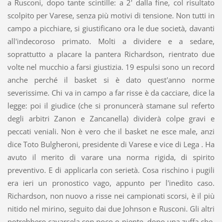
a Rusconi, dopo tante scintille: a 2' dalla fine, col risultato
scolpito per Varese, senza più motivi di tensione. Non tutti in
campo a picchiare, si giustificano ora le due società, davanti
all'indecoroso primato. Molti a dividere e a sedare,
soprattutto a placare la pantera Richardson, rientrato due
volte nel mucchio a farsi giustizia. 19 espulsi sono un record
anche perché il basket si è dato quest'anno norme
severissime. Chi va in campo a far risse è da cacciare, dice la
legge: poi il giudice (che si pronuncerà stamane sul referto
degli arbitri Zanon e Zancanella) dividerà colpe gravi e
peccati veniali. Non è vero che il basket ne esce male, anzi
dice Toto Bulgheroni, presidente di Varese e vice di Lega . Ha
avuto il merito di varare una norma rigida, di spirito
preventivo. E di applicarla con serietà. Cosa rischino i pugili
era ieri un pronostico vago, appunto per l'inedito caso.
Richardson, non nuovo a risse nei campionati scorsi, è il più
nitido nel mirino, seguito dai due Johnson e Rusconi. Gli altri
potrebbero cavarsela con poco o niente, dopo una zuffa che,