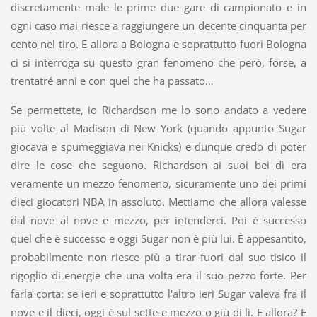
discretamente male le prime due gare di campionato e in
ogni caso mai riesce a raggiungere un decente cinquanta per
cento nel tiro. E allora a Bologna e soprattutto fuori Bologna
ci si interroga su questo gran fenomeno che però, forse, a
trentatré anni e con quel che ha passato…
Se permettete, io Richardson me lo sono andato a vedere
più volte al Madison di New York (quando appunto Sugar
giocava e spumeggiava nei Knicks) e dunque credo di poter
dire le cose che seguono. Richardson ai suoi bei dì era
veramente un mezzo fenomeno, sicuramente uno dei primi
dieci giocatori NBA in assoluto. Mettiamo che allora valesse
dal nove al nove e mezzo, per intenderci. Poi è successo
quel che è successo e oggi Sugar non è più lui. È appesantito,
probabilmente non riesce più a tirar fuori dal suo tisico il
rigoglio di energie che una volta era il suo pezzo forte. Per
farla corta: se ieri e soprattutto l'altro ieri Sugar valeva fra il
nove e il dieci, oggi è sul sette e mezzo o giù di lì. E allora? E