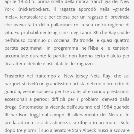
aprile 1955) fu prima scelta della mitica franchigia dei New
York Knickerbockers. Il ragazza approdò nella «grande
mela», tentacolare e pericolosa per un ragazzo di provincia
che aveva fatto della pallacanestro la sua unica ragione di
vita. Fu probabilmente agli inizi degli anni '80 che Ray cadde
nell'abuso continuo di cocaina, d'altronde le quasi quattro
partite settimanali in programma nell'Nba e le tensioni
accumulate durante le partite non furono certo d'aiuto per
ilcaratter e debole e psicolabile del ragazzo.
Trasferito nel frattempo ai New Jersey Nets, Ray, che sul
parquet si rivelò un grandissimo artista nel ruolo preferito di
guardia, venne sospeso per tre volte, alternando prestazioni
eccezionali a periodi difficili per i problemi denvati dalla
droga. Sintomatica la vicenda dell'autunno del 1984 quando
Richardson fuggì dal campo di allenamento dei Nets e, in
preda ad una crisi di astinenza, si rifugiò in un motel. Solo
dopo tre giorni il suo allenatore Stan Albeck nuscì a scovare