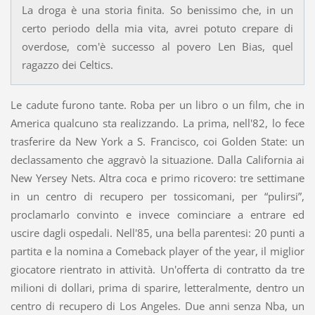
La droga è una storia finita. So benissimo che, in un
certo periodo della mia vita, avrei potuto crepare di
overdose, com'è successo al povero Len Bias, quel
ragazzo dei Celtics.
Le cadute furono tante. Roba per un libro o un film, che in
America qualcuno sta realizzando. La prima, nell'82, lo fece
trasferire da New York a S. Francisco, coi Golden State: un
declassamento che aggravò la situazione. Dalla California ai
New Yersey Nets. Altra coca e primo ricovero: tre settimane
in un centro di recupero per tossicomani, per “pulirsi”,
proclamarlo convinto e invece cominciare a entrare ed
uscire dagli ospedali. Nell'85, una bella parentesi: 20 punti a
partita e la nomina a Comeback player of the year, il miglior
giocatore rientrato in attività. Un'offerta di contratto da tre
milioni di dollari, prima di sparire, letteralmente, dentro un
centro di recupero di Los Angeles. Due anni senza Nba, un