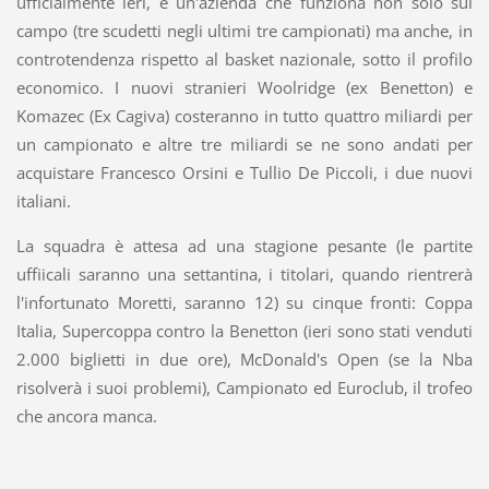
ufficialmente ieri, è un'azienda che funziona non solo sul
campo (tre scudetti negli ultimi tre campionati) ma anche, in
controtendenza rispetto al basket nazionale, sotto il profilo
economico. I nuovi stranieri Woolridge (ex Benetton) e
Komazec (Ex Cagiva) costeranno in tutto quattro miliardi per
un campionato e altre tre miliardi se ne sono andati per
acquistare Francesco Orsini e Tullio De Piccoli, i due nuovi
italiani.
La squadra è attesa ad una stagione pesante (le partite
uffiicali saranno una settantina, i titolari, quando rientrerà
l'infortunato Moretti, saranno 12) su cinque fronti: Coppa
Italia, Supercoppa contro la Benetton (ieri sono stati venduti
2.000 biglietti in due ore), McDonald's Open (se la Nba
risolverà i suoi problemi), Campionato ed Euroclub, il trofeo
che ancora manca.