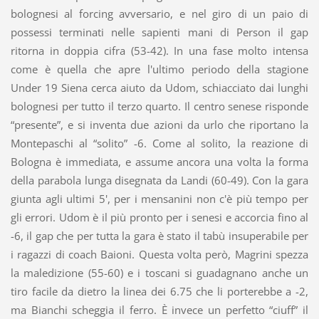
bolognesi al forcing avversario, e nel giro di un paio di
possessi terminati nelle sapienti mani di Person il gap
ritorna in doppia cifra (53-42). In una fase molto intensa
come è quella che apre l'ultimo periodo della stagione
Under 19 Siena cerca aiuto da Udom, schiacciato dai lunghi
bolognesi per tutto il terzo quarto. Il centro senese risponde
“presente”, e si inventa due azioni da urlo che riportano la
Montepaschi al “solito” -6. Come al solito, la reazione di
Bologna è immediata, e assume ancora una volta la forma
della parabola lunga disegnata da Landi (60-49). Con la gara
giunta agli ultimi 5', per i mensanini non c'è più tempo per
gli errori. Udom è il più pronto per i senesi e accorcia fino al
-6, il gap che per tutta la gara è stato il tabù insuperabile per
i ragazzi di coach Baioni. Questa volta però, Magrini spezza
la maledizione (55-60) e i toscani si guadagnano anche un
tiro facile da dietro la linea dei 6.75 che li porterebbe a -2,
ma Bianchi scheggia il ferro. È invece un perfetto “ciuff” il