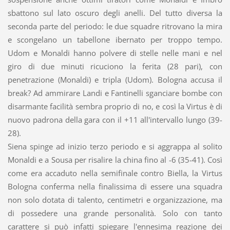
sbattono sul lato oscuro degli anelli. Del tutto diversa la
seconda parte del periodo: le due squadre ritrovano la mira
e scongelano un tabellone ibernato per troppo tempo.
Udom e Monaldi hanno polvere di stelle nelle mani e nel
giro di due minuti ricuciono la ferita (28 pari), con
penetrazione (Monaldi) e tripla (Udom). Bologna accusa il
break? Ad ammirare Landi e Fantinelli sganciare bombe con
disarmante facilità sembra proprio di no, e così la Virtus è di
nuovo padrona della gara con il +11 all'intervallo lungo (39-
28).
Siena spinge ad inizio terzo periodo e si aggrappa al solito
Monaldi e a Sousa per risalire la china fino al -6 (35-41). Così
come era accaduto nella semifinale contro Biella, la Virtus
Bologna conferma nella finalissima di essere una squadra
non solo dotata di talento, centimetri e organizzazione, ma
di possedere una grande personalità. Solo con tanto
carattere si può infatti spiegare l'ennesima reazione dei