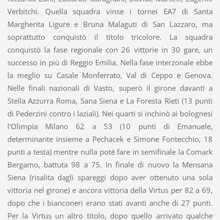
Verbitchi. Quella squadra vinse i tornei EA7 di Santa
Margherita Ligure e Bruna Malaguti di San Lazzaro, ma
soprattutto conquistò il titolo tricolore. La squadra
conquistò la fase regionale con 26 vittorie in 30 gare, un
successo in più di Reggio Emilia. Nella fase interzonale ebbe
la meglio su Casale Monferrato, Val di Ceppo e Genova.
Nelle finali nazionali di Vasto, superò il girone davanti a
Stella Azzurra Roma, Sana Siena e La Foresta Rieti (13 punti
di Pederzini contro i laziali). Nei quarti si inchinò ai bolognesi
l'Olimpia Milano 62 a 53 (10 punti di Emanuele,
determinante insieme a Pechacek e Simone Fontecchio, 18
punti a testa) mentre nulla poté fare in semifinale la Comark
Bergamo, battuta 98 a 75. In finale di nuovo la Mensana
Siena (risalita dagli spareggi dopo aver ottenuto una sola
vittoria nel girone) e ancora vittoria della Virtus per 82 a 69,
dopo che i bianconeri erano stati avanti anche di 27 punti.
Per la Virtus un altro titolo, dopo quello arrivato qualche