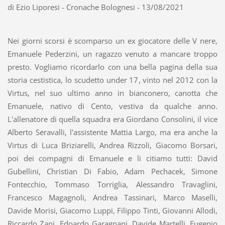
di Ezio Liporesi - Cronache Bolognesi - 13/08/2021
Nei giorni scorsi è scomparso un ex giocatore delle V nere,
Emanuele Pederzini, un ragazzo venuto a mancare troppo
presto. Vogliamo ricordarlo con una bella pagina della sua
storia cestistica, lo scudetto under 17, vinto nel 2012 con la
Virtus, nel suo ultimo anno in bianconero, canotta che
Emanuele, nativo di Cento, vestiva da qualche anno.
L'allenatore di quella squadra era Giordano Consolini, il vice
Alberto Seravalli, l'assistente Mattia Largo, ma era anche la
Virtus di Luca Briziarelli, Andrea Rizzoli, Giacomo Borsari,
poi dei compagni di Emanuele e li citiamo tutti: David
Gubellini, Christian Di Fabio, Adam Pechacek, Simone
Fontecchio, Tommaso Torriglia, Alessandro Travaglini,
Francesco Magagnoli, Andrea Tassinari, Marco Maselli,
Davide Morisi, Giacomo Luppi, Filippo Tinti, Giovanni Allodi,
Riccardo Zani, Edoardo Garagnani, Davide Martelli, Eugenio