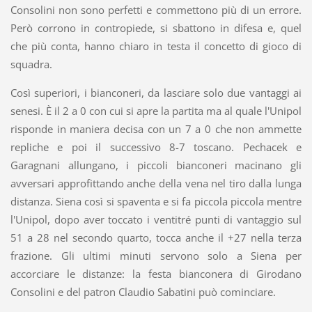
Consolini non sono perfetti e commettono più di un errore.
Però corrono in contropiede, si sbattono in difesa e, quel
che più conta, hanno chiaro in testa il concetto di gioco di
squadra.
Così superiori, i bianconeri, da lasciare solo due vantaggi ai
senesi. È il 2 a 0 con cui si apre la partita ma al quale l'Unipol
risponde in maniera decisa con un 7 a 0 che non ammette
repliche e poi il successivo 8-7 toscano. Pechacek e
Garagnani allungano, i piccoli bianconeri macinano gli
avversari approfittando anche della vena nel tiro dalla lunga
distanza. Siena così si spaventa e si fa piccola piccola mentre
l'Unipol, dopo aver toccato i ventitré punti di vantaggio sul
51 a 28 nel secondo quarto, tocca anche il +27 nella terza
frazione. Gli ultimi minuti servono solo a Siena per
accorciare le distanze: la festa bianconera di Girodano
Consolini e del patron Claudio Sabatini può cominciare.