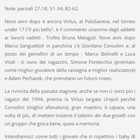
Note: parziali 27-18; 51-34; 82-62.
Nove anni dopo è ancora Virtus, al PalaSavena, nel torneo
under 17 ("il più bello", è il commento unanime degli addetti
ai lavori) cadetti , Trofeo Bruna Malaguti. Nove anni dopo
Marco Sanguettoli in panchina c'è Giordano Consolini e, al
posto dei gemellini di un tempo - Marco Belinelli e Luca
Vitali - ci sono dei ragazzini, Simone Fontecchio (premiato
come miglior giocatore della rassegna e miglior realizzatore)
e Adam Pechacek, che prenotano un futuro roseo.
La rivincita della passata stagione, anche se non ci sono più i
ragazzi del 1994, premia la Virtus targata Unipol perché
Consolini (miglior allenatore), gran maestro, è capace, una
volta di più, di mettere insieme il talento dei due gioielli con
un gruppo che gioca bene, quasi a memoria.
Intendiamoci: come tutti i giovani che si rispettino i baby di