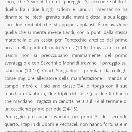
zona, che Severini firma il pareggio. Si accende subito il
duello fra i due lunghi Udom e Landi. Il mensanino ha
dinamite nei piedi, granito sulle mani e detta la sua legge
con due rimbalzi che strappano applausi. É un'ovazione
quella che si merita invece Landi, con 5 punti dalla stessa
mattonella e un assist per Fontecchio artefice del primo
break della partita firmato Virtus (10-6). I ragazzi di coach
Baioni non si preoccupano minimamente del primo
svantaggio e con Severini e Monaldi trovano il pareggio sul
tabellone (10-10). Coach Sanguettoli – premiato dai colleghi
come migliore allenatore della manifestazione - manda in
campo Imbrò e il siciliano classe '94 lo ripaga con il suo
marchio di fabbrica, due triple deliziose (più due tiri liberi)
che mandano i ragazzi in canotta nera sul +9 al termine di
un eccellente primo periodo (24-15).
Punteggio pressoché invariato nei primi 3' del secondo
quarto. I tap-in di Udom e Pechacek non hanno fortuna e in
sospensione anche ottimi tiratori come Monaldi e Imbrò