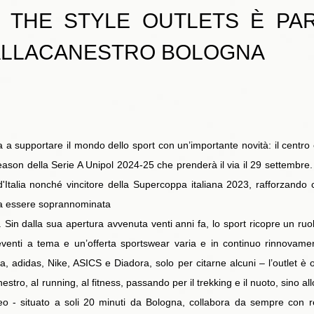
 THE STYLE OUTLETS È PAR
PALLACANESTRO BOLOGNA
 a supportare il mondo dello sport con un’importante novità: il centro 
on della Serie A Unipol 2024-25 che prenderà il via il 29 settembre. L’
d'Italia nonché vincitore della Supercoppa italiana 2023, rafforzando c
 da essere soprannominata
 Sin dalla sua apertura avvenuta venti anni fa, lo sport ricopre un ruo
o, eventi a tema e un’offerta sportswear varia e in continuo rinnovam
, adidas, Nike, ASICS e Diadora, solo per citarne alcuni – l’outlet è og
nestro, al running, al fitness, passando per il trekking e il nuoto, sino al
peo - situato a soli 20 minuti da Bologna, collabora da sempre con re