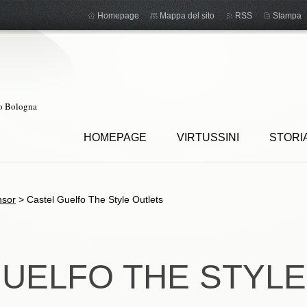
Homepage
Mappa del sito
RSS
Stampa
ro Bologna
HOMEPAGE
VIRTUSSINI
STORI
nsor
>
Castel Guelfo The Style Outlets
GUELFO THE STYLE