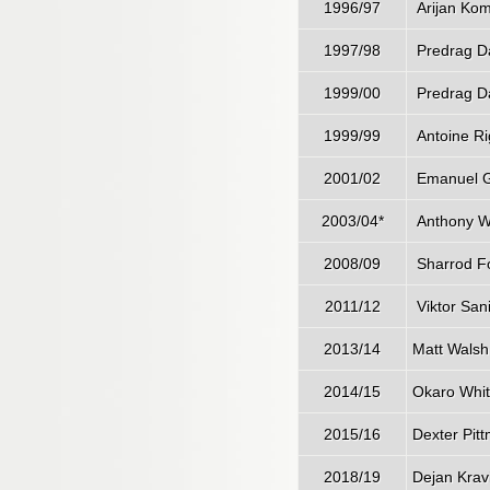
1996/97
Arijan Ko
1997/98
Predrag Da
1999/00
Predrag Da
1999/99
Antoine R
2001/02
Emanuel Gi
2003/04*
Anthony Wi
2008/09
Sharrod F
2011/12
Viktor San
2013/14
Matt Walsh
2014/15
Okaro Whi
2015/16
Dexter Pit
2018/19
Dejan Krav