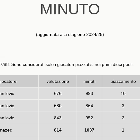
MINUTO
(aggiornata alla stagione 2024/25)
87/88. Sono considerati solo i giocatori piazzatisi nei primi dieci posti.
giocatore
valutazione
minuti
piazzamento
nilovic
676
993
10
nilovic
680
864
3
nilovic
843
952
2
mazec
814
1037
1