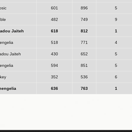
osic
601
896
5
ble
482
749
9
dou Jaiteh
618
812
1
engelia
518
771
4
ou Jaiteh
430
652
5
engelia
594
851
5
key
352
536
6
hengelia
636
763
1