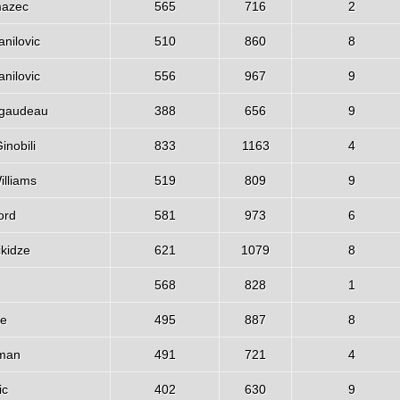
mazec
565
716
2
nilovic
510
860
8
nilovic
556
967
9
igaudeau
388
656
9
nobili
833
1163
4
lliams
519
809
9
ord
581
973
6
ikidze
621
1079
8
568
828
1
te
495
887
8
tman
491
721
4
ic
402
630
9