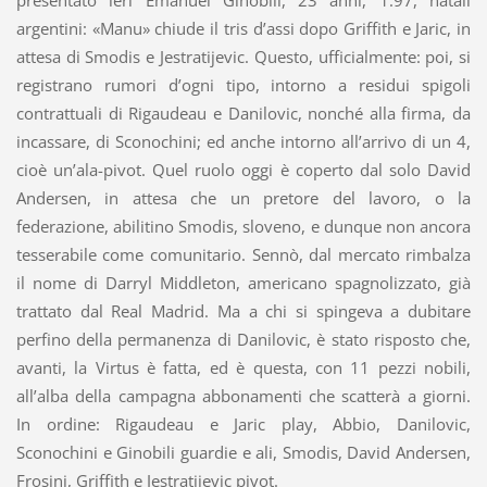
argentini: «Manu» chiude il tris d’assi dopo Griffith e Jaric, in
attesa di Smodis e Jestratijevic. Questo, ufficialmente: poi, si
registrano rumori d’ogni tipo, intorno a residui spigoli
contrattuali di Rigaudeau e Danilovic, nonché alla firma, da
incassare, di Sconochini; ed anche intorno all’arrivo di un 4,
cioè un’ala-pivot. Quel ruolo oggi è coperto dal solo David
Andersen, in attesa che un pretore del lavoro, o la
federazione, abilitino Smodis, sloveno, e dunque non ancora
tesserabile come comunitario. Sennò, dal mercato rimbalza
il nome di Darryl Middleton, americano spagnolizzato, già
trattato dal Real Madrid. Ma a chi si spingeva a dubitare
perfino della permanenza di Danilovic, è stato risposto che,
avanti, la Virtus è fatta, ed è questa, con 11 pezzi nobili,
all’alba della campagna abbonamenti che scatterà a giorni.
In ordine: Rigaudeau e Jaric play, Abbio, Danilovic,
Sconochini e Ginobili guardie e ali, Smodis, David Andersen,
Frosini, Griffith e Jestratijevic pivot.