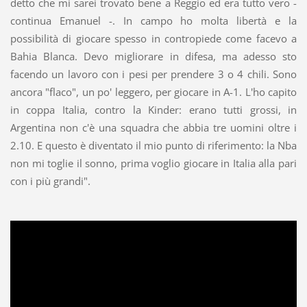
detto che mi sarei trovato bene a Reggio ed era tutto vero -
continua Emanuel -. In campo ho molta libertà e la
possibilità di giocare spesso in contropiede come facevo a
Bahia Blanca. Devo migliorare in difesa, ma adesso sto
facendo un lavoro con i pesi per prendere 3 o 4 chili. Sono
ancora "flaco", un po' leggero, per giocare in A-1. L'ho capito
in coppa Italia, contro la Kinder: erano tutti grossi, in
Argentina non c'è una squadra che abbia tre uomini oltre i
2.10. E questo è diventato il mio punto di riferimento: la Nba
non mi toglie il sonno, prima voglio giocare in Italia alla pari
con i più grandi".