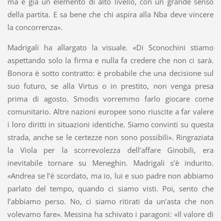
ma è già un elemento di alto livello, con un grande senso
della partita. E sa bene che chi aspira alla Nba deve vincere
la concorrenza».
Madrigali ha allargato la visuale. «Di Sconochini stiamo
aspettando solo la firma e nulla fa credere che non ci sarà.
Bonora è sotto contratto: è probabile che una decisione sul
suo futuro, se alla Virtus o in prestito, non venga presa
prima di agosto. Smodis vorremmo farlo giocare come
comunitario. Altre nazioni europee sono riuscite a far valere
i loro diritti in situazioni identiche. Siamo convinti su questa
strada, anche se le certezze non sono possibili». Ringraziata
la Viola per la scorrevolezza dell’affare Ginobili, era
inevitabile tornare su Meneghin. Madrigali s’è indurito.
«Andrea se l’è scordato, ma io, lui e suo padre non abbiamo
parlato del tempo, quando ci siamo visti. Poi, sento che
l’abbiamo perso. No, ci siamo ritirati da un’asta che non
volevamo fare». Messina ha schivato i paragoni: «Il valore di