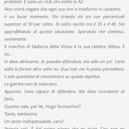
problemi. E sono un club che milita in A2.
Non vorrà negare che ogni suo tiro si trasformi in canestro.
è un buon momento. Sto tirando da tre con percentuali
superiori al 50 per cento. Di solito oscillo tra il 35 e il 40. Sto
approfittando di questa situazione. Sperando che continui,
ovviamente.
Il marchio di fabbrica della Virtus è la sua celebre difesa. E
lei...
Io devo abituarmi. In passato difendevo, ma solo un po'. Certe
volte lo facevo altre volte no. Qua non me lo posso permettere.
è solo questione di concentrarsi su questo aspetto»
Le gambe non le mancano.
Appunto. Sono capace di difendere. Ma devo ricordarmi di
farlo.
Quanto vale, per lei, Hugo Sconochini?
Tanto, tantissimo.
Un aiuto indispensabile, vero?
Proprio così. È dal primo giorno che mi aiuta. Così non mi