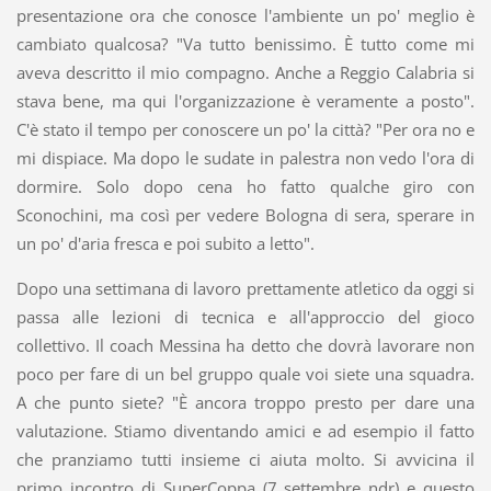
presentazione ora che conosce l'ambiente un po' meglio è
cambiato qualcosa? "Va tutto benissimo. È tutto come mi
aveva descritto il mio compagno. Anche a Reggio Calabria si
stava bene, ma qui l'organizzazione è veramente a posto".
C'è stato il tempo per conoscere un po' la città? "Per ora no e
mi dispiace. Ma dopo le sudate in palestra non vedo l'ora di
dormire. Solo dopo cena ho fatto qualche giro con
Sconochini, ma così per vedere Bologna di sera, sperare in
un po' d'aria fresca e poi subito a letto".
Dopo una settimana di lavoro prettamente atletico da oggi si
passa alle lezioni di tecnica e all'approccio del gioco
collettivo. Il coach Messina ha detto che dovrà lavorare non
poco per fare di un bel gruppo quale voi siete una squadra.
A che punto siete? "È ancora troppo presto per dare una
valutazione. Stiamo diventando amici e ad esempio il fatto
che pranziamo tutti insieme ci aiuta molto. Si avvicina il
primo incontro di SuperCoppa (7 settembre ndr) e questo