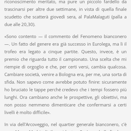
riconoscimento meritato, ma pure un piccolo fardello da
trascinarsi per altre due settimane, in vista di quella finale
scudetto che scatterà giovedì sera, al PalaMalaguti (palla a
due alle 20,30).
«Sono contento — il commento del Fenomeno bianconero
—. Un fatto del genere era già successo in Eurolega, ma lì il
trofeo era legato a cinque partite. Questo, invece, è un
premio che riguarda tutto il campionato. Una scelta che mi
riempie di orgoglio e che, per certi versi, cambia qualcosa.
Cambiare società, venire a Bologna era, per me, una sorta di
sfida. Non sapevo come avrebbe potuto finire: sicuramente
ho bruciato le tappe perché credevo che i tempi fossero più
lunghi. Ora cambiano anche le prospettive, gli obiettivi, ma
non posso nemmeno dimenticare che confermarsi a certi
livelli è molto difficile».
In via dell'Arcoveggio, nel quartier generale bianconero, c'è