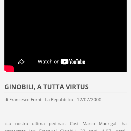
GINOBILI, A TUTTA VIRTUS
di Francesco Forni - La Repubblica - 12/07/2000
«La nostra ultima pedina». Così Marco Madrigali ha
presentato ieri Emanuel Ginobili, 23 anni, 1.97, natali