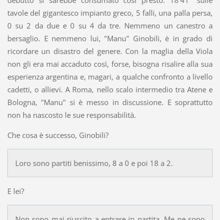
debutto si sarebbe consumato così presto: 18'41" sulle
tavole del gigantesco impianto greco, 5 falli, una palla persa,
0 su 2 da due e 0 su 4 da tre. Nemmeno un canestro a
bersaglio. E nemmeno lui, "Manu" Ginobili, è in grado di
ricordare un disastro del genere. Con la maglia della Viola
non gli era mai accaduto così, forse, bisogna risalire alla sua
esperienza argentina e, magari, a qualche confronto a livello
cadetti, o allievi. A Roma, nello scalo intermedio tra Atene e
Bologna, "Manu" si è messo in discussione. E soprattutto
non ha nascosto le sue responsabilità.
Che cosa è successo, Ginobili?
Loro sono partiti benissimo, 8 a 0 e poi 18 a 2.
E lei?
Non sono mai riuscito a entrare in partita. Me ne sono