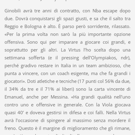
Ginobili avrà tre anni di contratto, con Nba escape dopo
due. Dovrà conquistarsi gli spazi giusti, e sa che il salto tra
Reggio e Bologna è alto. È parso però sorridente, rilassato.
«Per la prima volta non sarò la più importante opzione
offensiva. Sono qui per imparare a giocare coi grandi, e
soprattutto per gli altri. La Virtus l’ho scelta dopo una
settimana sofferta (e il pressing dell’Olympiakos, ndr),
perché gradivo restare in Italia in un team ambizioso, che
punta a vincere, con un coach esigente, ma che fa grandi i
giocatori». Doti atletiche e tecniche (17 punti col 56% da due,
il 34% da tre e il 71% ai liberi) sono la carta vincente di
Emanuel, anche per Messina. «Ha grandi qualità nell’uno
contro uno e offensive in generale. Con la Viola giocava
quasi 40’ e doveva gestirsi in difesa e coi falli. Nella Virtus
avrà l’occasione di spingere al massimo senza mordere il
freno. Questo è il margine di miglioramento che gli rimane,