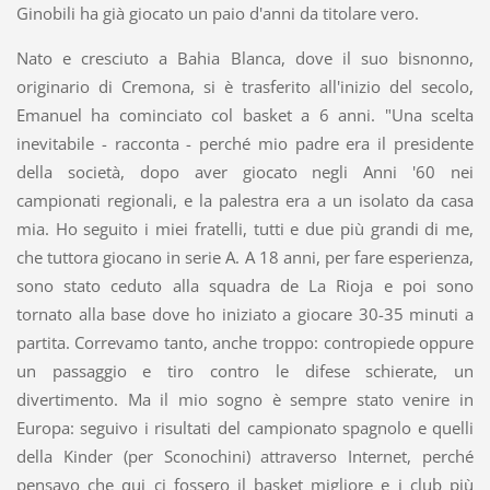
Ginobili ha già giocato un paio d'anni da titolare vero.
Nato e cresciuto a Bahia Blanca, dove il suo bisnonno,
originario di Cremona, si è trasferito all'inizio del secolo,
Emanuel ha cominciato col basket a 6 anni. "Una scelta
inevitabile - racconta - perché mio padre era il presidente
della società, dopo aver giocato negli Anni '60 nei
campionati regionali, e la palestra era a un isolato da casa
mia. Ho seguito i miei fratelli, tutti e due più grandi di me,
che tuttora giocano in serie A. A 18 anni, per fare esperienza,
sono stato ceduto alla squadra de La Rioja e poi sono
tornato alla base dove ho iniziato a giocare 30-35 minuti a
partita. Correvamo tanto, anche troppo: contropiede oppure
un passaggio e tiro contro le difese schierate, un
divertimento. Ma il mio sogno è sempre stato venire in
Europa: seguivo i risultati del campionato spagnolo e quelli
della Kinder (per Sconochini) attraverso Internet, perché
pensavo che qui ci fossero il basket migliore e i club più