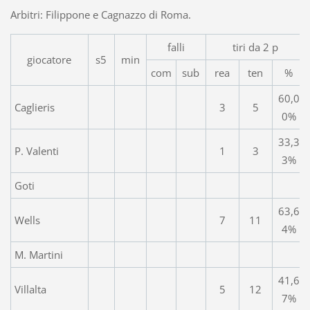
Arbitri: Filippone e Cagnazzo di Roma.
falli
tiri da 2 p
giocatore
s5
min
com
sub
rea
ten
%
60,0
Caglieris
3
5
0%
33,3
P. Valenti
1
3
3%
Goti
63,6
Wells
7
11
4%
M. Martini
41,6
Villalta
5
12
7%