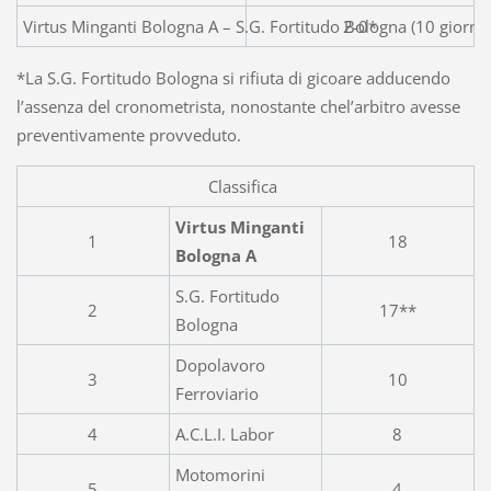
Virtus Minganti Bologna A – S.G. Fortitudo Bologna (10 giorna
2-0*
*La S.G. Fortitudo Bologna si rifiuta di gicoare adducendo
l’assenza del cronometrista, nonostante chel’arbitro avesse
preventivamente provveduto.
Classifica
Virtus Minganti
1
18
Bologna A
S.G. Fortitudo
2
17**
Bologna
Dopolavoro
3
10
Ferroviario
4
A.C.L.I. Labor
8
Motomorini
5
4