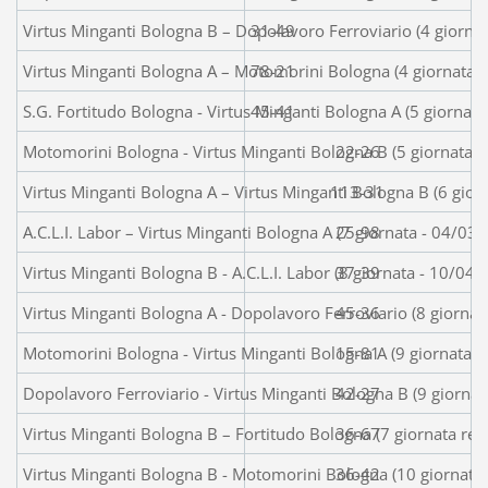
Virtus Minganti Bologna B – Dopolavoro Ferroviario (4 giorna
31-49
Virtus Minganti Bologna A – Motomorini Bologna
78-21
(4 giornata 
S.G. Fortitudo Bologna - Virtus Minganti Bologna A (5 giornat
45-41
Motomorini Bologna - Virtus Minganti Bologna B (5 giornata 
22-26
Virtus Minganti Bologna A – Virtus Minganti Bologna B (6 gio
113-31
A.C.L.I. Labor – Virtus Minganti Bologna A (7 giornata - 04/03
25-98
Virtus Minganti Bologna B - A.C.L.I. Labor (8 giornata - 10/04
37-39
Virtus Minganti Bologna A - Dopolavoro Ferroviario (8 giorna
45-36
Motomorini Bologna - Virtus Minganti Bologna A (9 giornata 
15-81
Dopolavoro Ferroviario - Virtus Minganti Bologna B (9 giorna
42-27
Virtus Minganti Bologna B – Fortitudo Bologna (7 giornata re
36-67
Virtus Minganti Bologna B - Motomorini Bologna (10 giornata
36-42