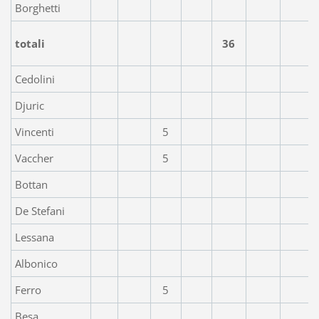
Borghetti
totali
36
Cedolini
Djuric
Vincenti
5
Vaccher
5
Bottan
De Stefani
Lessana
Albonico
Ferro
5
Besa