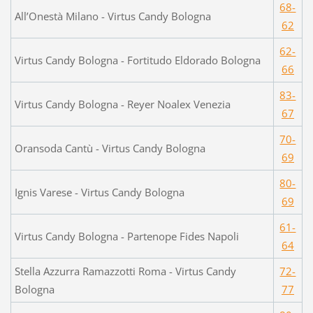
68-
All’Onestà Milano - Virtus Candy Bologna
62
62-
Virtus Candy Bologna - Fortitudo Eldorado Bologna
66
83-
Virtus Candy Bologna - Reyer Noalex Venezia
67
70-
Oransoda Cantù - Virtus Candy Bologna
69
80-
Ignis Varese - Virtus Candy Bologna
69
61-
Virtus Candy Bologna - Partenope Fides Napoli
64
Stella Azzurra Ramazzotti Roma - Virtus Candy
72-
Bologna
77