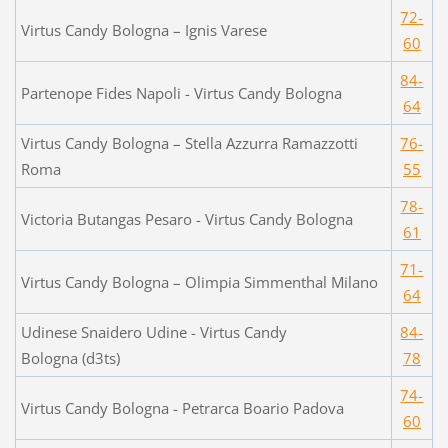
72-
Virtus Candy Bologna – Ignis Varese
60
84-
Partenope Fides Napoli - Virtus Candy Bologna
64
Virtus Candy Bologna – Stella Azzurra Ramazzotti
76-
Roma
55
78-
Victoria Butangas Pesaro - Virtus Candy Bologna
61
71-
Virtus Candy Bologna – Olimpia Simmenthal Milano
64
Udinese Snaidero Udine - Virtus Candy
84-
Bologna (d3ts)
78
74-
Virtus Candy Bologna - Petrarca Boario Padova
60