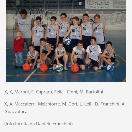
X, X, Maroni, E. Caprara, Felici, Cioni, M. Bartolini
X, A. Maccaferri, Melchiorre, M. Gori, L. Lelli, D. Franchini, A.
Guazzaloca
(foto fornita da Daniele Franchini)