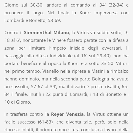
Giomo sul 30-30, andare al comando al 34’ (32-34) e
prendere il largo. Nel finale la Knorr imperversa con
Lombardi e Bonetto, 53-69.
Contro il
Simmenthal Milano
, la Virtus va subito sotto, 9-
18 al 6’, nonostante le V nere fossero partite con la difesa a
zona per limitare l’impeto iniziale degli avversari. Il
passaggio alla difesa individuale (al 16’ sul 29-40), non ha
portato benefici e al riposo la Knorr era sotto 33-50. Vittori
nel primo tempo, Vianello nella ripresa e Masini a rimbalzo
hanno dominato, ma nella seconda parte Bologna ha avuto
un sussulto, 57-67 al 34’, ma il divario è presto risalito, 65-
84 il finale. Inutili i 22 punti di Lomardi, i 13 di Bonetto e i
10 di Giomo.
In trasferta contro la
Reyer Venezia
, la Virtus ottiene un
facile successo (61-83), che diventa tale, però, solo nella
ripresa; Infatti, il primo tempo si era concluso a favore della