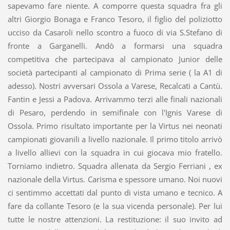
sapevamo fare niente. A comporre questa squadra fra gli
altri Giorgio Bonaga e Franco Tesoro, il figlio del poliziotto
ucciso da Casaroli nello scontro a fuoco di via S.Stefano di
fronte a Garganelli. Andò a formarsi una squadra
competitiva che partecipava al campionato Junior delle
società partecipanti al campionato di Prima serie ( la A1 di
adesso). Nostri avversari Ossola a Varese, Recalcati a Cantù.
Fantin e Jessi a Padova. Arrivammo terzi alle finali nazionali
di Pesaro, perdendo in semifinale con l'Ignis Varese di
Ossola. Primo risultato importante per la Virtus nei neonati
campionati giovanili a livello nazionale. Il primo titolo arrivò
a livello allievi con la squadra in cui giocava mio fratello.
Torniamo indietro. Squadra allenata da Sergio Ferriani , ex
nazionale della Virtus. Carisma e spessore umano. Noi nuovi
ci sentimmo accettati dal punto di vista umano e tecnico. A
fare da collante Tesoro (e la sua vicenda personale). Per lui
tutte le nostre attenzioni. La restituzione: il suo invito ad