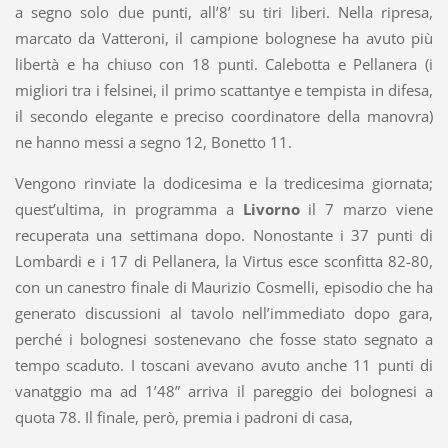
a segno solo due punti, all’8’ su tiri liberi. Nella ripresa,
marcato da Vatteroni, il campione bolognese ha avuto più
libertà e ha chiuso con 18 punti. Calebotta e Pellanera (i
migliori tra i felsinei, il primo scattantye e tempista in difesa,
il secondo elegante e preciso coordinatore della manovra)
ne hanno messi a segno 12, Bonetto 11.
Vengono rinviate la dodicesima e la tredicesima giornata;
quest’ultima, in programma a
Livorno
il 7 marzo viene
recuperata una settimana dopo. Nonostante i 37 punti di
Lombardi e i 17 di Pellanera, la Virtus esce sconfitta 82-80,
con un canestro finale di Maurizio Cosmelli, episodio che ha
generato discussioni al tavolo nell’immediato dopo gara,
perché i bolognesi sostenevano che fosse stato segnato a
tempo scaduto. I toscani avevano avuto anche 11 punti di
vanatggio ma ad 1’48” arriva il pareggio dei bolognesi a
quota 78. Il finale, però, premia i padroni di casa,