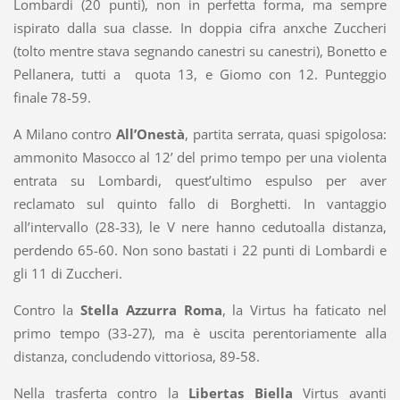
Lombardi (20 punti), non in perfetta forma, ma sempre
ispirato dalla sua classe. In doppia cifra anxche Zuccheri
(tolto mentre stava segnando canestri su canestri), Bonetto e
Pellanera, tutti a quota 13, e Giomo con 12. Punteggio
finale 78-59.
A Milano contro
All’Onestà
, partita serrata, quasi spigolosa:
ammonito Masocco al 12’ del primo tempo per una violenta
entrata su Lombardi, quest’ultimo espulso per aver
reclamato sul quinto fallo di Borghetti. In vantaggio
all’intervallo (28-33), le V nere hanno cedutoalla distanza,
perdendo 65-60. Non sono bastati i 22 punti di Lombardi e
gli 11 di Zuccheri.
Contro la
Stella Azzurra Roma
, la Virtus ha faticato nel
primo tempo (33-27), ma è uscita perentoriamente alla
distanza, concludendo vittoriosa, 89-58.
Nella trasferta contro la
Libertas
Biella
Virtus avanti