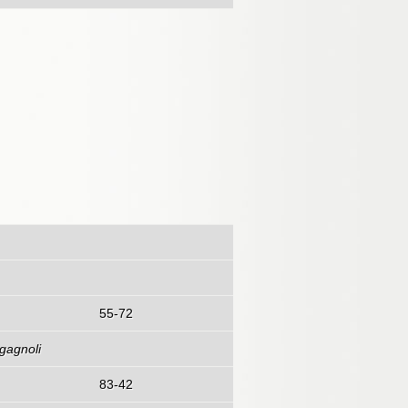
55-72
agagnoli
83-42