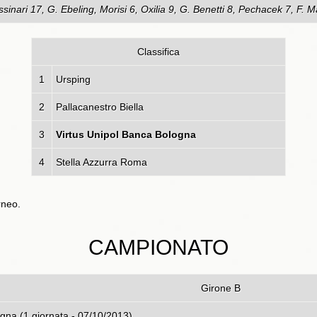
ssinari 17, G. Ebeling, Morisi 6, Oxilia 9, G. Benetti 8, Pechacek 7, F. 
Classifica
1
Ursping
2
Pallacanestro Biella
3
Virtus Unipol Banca Bologna
4
Stella Azzurra Roma
rneo.
CAMPIONATO
Girone B
ipol Banca Bologna (1 giornata - 07/10/2013)