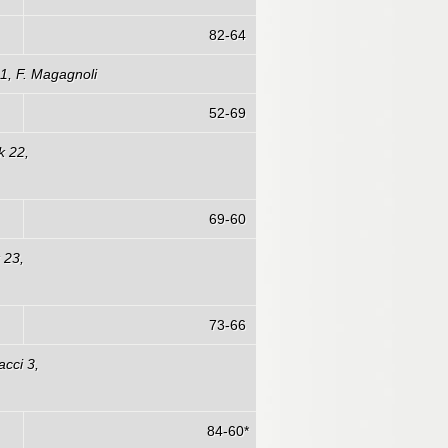
82-64
11, F. Magagnoli
52-69
k 22,
3)
69-60
 23,
73-66
acci 3,
84-60*