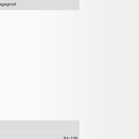
Magagnoli
84-108