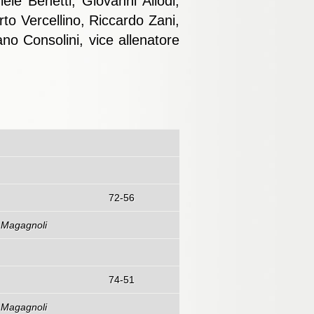
le Benetti, Giovanni Allodi,
o Vercellino, Riccardo Zani,
no Consolini, vice allenatore
72-56
. Magagnoli
74-51
. Magagnoli