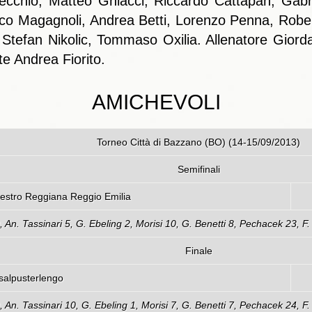
cchio, Matteo Ghiacci, Riccardo Cattapan, Gabrie
o Magagnoli, Andrea Betti, Lorenzo Penna, Robert
, Stefan Nikolic, Tommaso Oxilia. Allenatore Giorda
te Andrea Fiorito.
AMICHEVOLI
Torneo Città di Bazzano (BO) (14-15/09/2013)
Semifinali
gna – Pallacanestro Reggiana Reggio Emilia
 9, An. Tassinari 5, G. Ebeling 2, Morisi 10, G. Benetti 8, Pechacek 23, F
Finale
salpusterlengo
 9, An. Tassinari 10, G. Ebeling 1, Morisi 7, G. Benetti 7, Pechacek 24, F