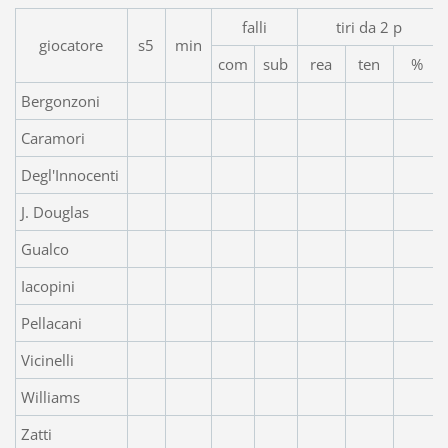
falli
tiri da 2 p
giocatore
s5
min
com
sub
rea
ten
%
Bergonzoni
Caramori
Degl'Innocenti
J. Douglas
Gualco
Iacopini
Pellacani
Vicinelli
Williams
Zatti