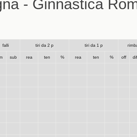
gna - Ginnastica Rom
falli
tiri da 2 p
tiri da 1 p
rimba
m
sub
rea
ten
%
rea
ten
%
off
di