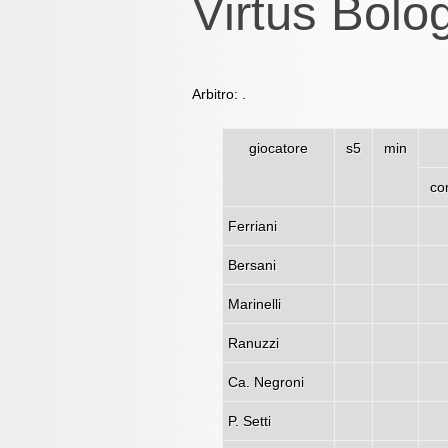
Virtus Bolo
Arbitro: .
giocatore
s5
min
co
Ferriani
Bersani
Marinelli
Ranuzzi
Ca. Negroni
P. Setti