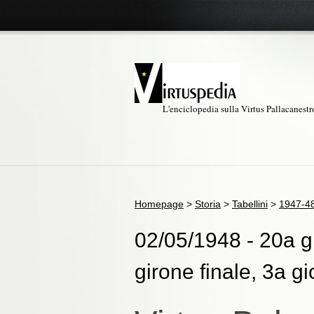
L'enciclopedia sulla Virtus Pallacanest
Homepage
>
Storia
>
Tabellini
>
1947-4
02/05/1948 - 20a gi
girone finale, 3a gi