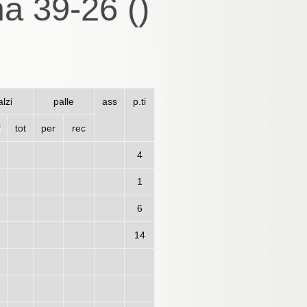
a 39-26 ()
lzi
palle
ass
p.ti
f
tot
per
rec
4
1
6
14