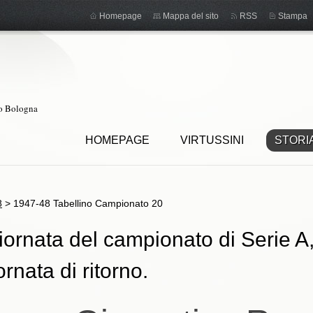
Homepage
Mappa del sito
RSS
Stampa
ro Bologna
HOMEPAGE
VIRTUSSINI
STORI
8
>
1947-48 Tabellino Campionato 20
ornata del campionato di Serie A,
ornata di ritorno.