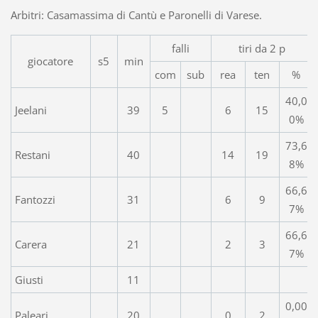
Arbitri: Casamassima di Cantù e Paronelli di Varese.
falli
tiri da 2 p
giocatore
s5
min
com
sub
rea
ten
%
40,0
Jeelani
39
5
6
15
0%
73,6
Restani
40
14
19
8%
66,6
Fantozzi
31
6
9
7%
66,6
Carera
21
2
3
7%
Giusti
11
0,00
Paleari
20
0
2