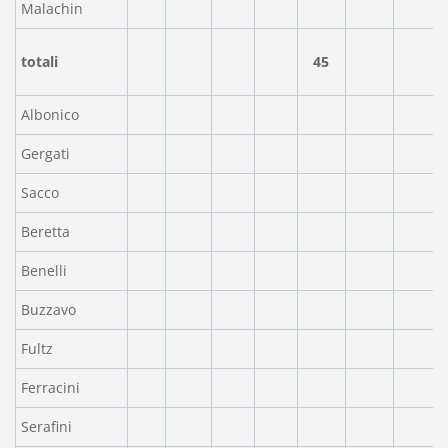
Malachin
totali
45
Albonico
Gergati
Sacco
Beretta
Benelli
Buzzavo
Fultz
Ferracini
Serafini