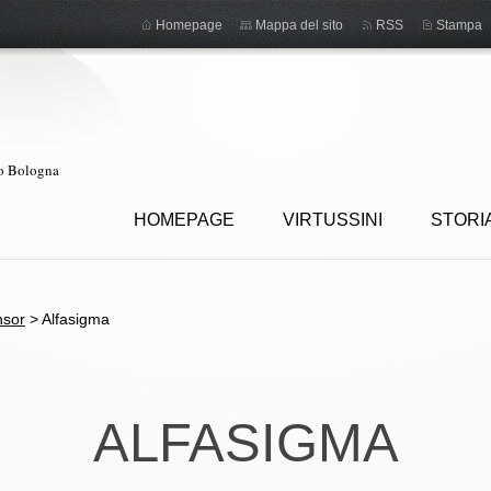
Homepage
Mappa del sito
RSS
Stampa
ro Bologna
HOMEPAGE
VIRTUSSINI
STORI
nsor
>
Alfasigma
ALFASIGMA