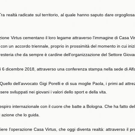
. Tra realtà radicate sul territorio, al quale hanno saputo dare orgogli
ione Virtus cementano il loro legame attraverso l’immagine di Casa Vir
on un accordo triennale, proprio in prossimità del momento in cui inizi
foresteria che da sempre è cardine dell’organizzazione del Settore Giovan
ì 6 dicembre 2018, attraverso una conferenza stampa nella sede di Alfa
uello dell’avvocato Gigi Porelli e di sua moglie Paola, i primi ad attre
re sviluppati nei giovani i valori dello sport e della vita.
espiro internazionale con il cuore che batte a Bologna. Che ha fatto d
ni azione che lo guida.
re l’operazione Casa Virtus, che oggi diventa realtà: attraverso il p