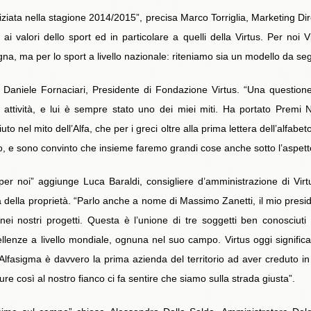
niziata nella stagione 2014/2015”, precisa Marco Torriglia, Marketing D
ai valori dello sport ed in particolare a quelli della Virtus. Per noi
gna, ma per lo sport a livello nazionale: riteniamo sia un modello da se
o Daniele Fornaciari, Presidente di Fondazione Virtus. “Una question
a attività, e lui è sempre stato uno dei miei miti. Ha portato Premi 
to nel mito dell’Alfa, che per i greci oltre alla prima lettera dell’alfab
o, e sono convinto che insieme faremo grandi cose anche sotto l’aspetto 
r noi” aggiunge Luca Baraldi, consigliere d’amministrazione di Virt
della proprietà. “Parlo anche a nome di Massimo Zanetti, il mio presiden
 nostri progetti. Questa è l’unione di tre soggetti ben conosciuti
ellenze a livello mondiale, ognuna nel suo campo. Virtus oggi signific
lfasigma è davvero la prima azienda del territorio ad aver creduto in
re così al nostro fianco ci fa sentire che siamo sulla strada giusta”.