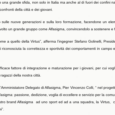
 una grande sfida, non solo in Italia ma anche al di fuori dei confini 
nfronti della città e dei giovani.
 sulle nuove generazioni e sulla loro formazione, facendone un eleme
olto un grande gruppo come Alfasigma, convincendolo a sostenere e fin
me a quello della Virtus”, afferma l’ingegner Stefano Golinelli, Preside
utti riconosciuta la correttezza e sportività dei comportamenti in campo
ficace fattore di integrazione e maturazione per i giovani, per cui vog
ragazzi della nostra città.
 l’Amministatore Delegato di Alfasigma, Pier Vincenzo Colli, “ nel proge
lfasigma: passione, dedizione, voglia di eccellere e servizio per la com
ostro brand Alfasigma ad uno sport ed ad a una squadra, la Virtus, 
i”.