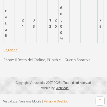
6
t
0
o
2
3
1
2
,
7
t
1
3
2
0
0
8
a
0
li
%
Legenda
Fonte: Il Resto del Carlino, l'Unità e il Guerin Sportivo.
Copyright Virtuspedia 2007-2023 - Tutti i diritti riservati.
Powered by
Webnode
Visualizza:
Versione Mobile
|
Versione Desktop