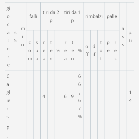
gi
tiri da 2
tiri da 1
o
falli
rimbalzi
palle
p
p
c
m
a
a
s
p.
i
s
t
5
ti
c
s
r
t
r
t
t
p
r
n
s
o
d
o
o
u
e
e
%
e
e
%
o
e
e
ff
if
r
m
b
a
n
a
n
t
r
c
e
C
6
a
6
gl
,
1
4
6
9
ie
6
4
ri
7
s
%
P
.