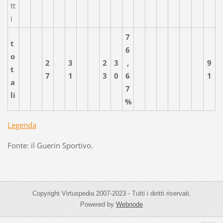
tt
i
7
t
6
o
2
3
2
3
,
9
t
7
1
3
0
6
1
a
7
li
%
Legenda
Fonte: il Guerin Sportivo.
Copyright Virtuspedia 2007-2023 - Tutti i diritti riservati.
Powered by
Webnode