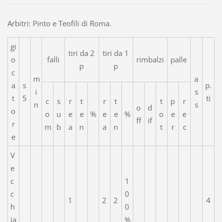
Arbitri: Pinto e Teofili di Roma.
gi
tiri da 2
tiri da 1
o
falli
rimbalzi
palle
p
p
c
m
a
a
s
p.
i
s
t
5
ti
c
s
r
t
r
t
t
p
r
n
s
o
d
o
o
u
e
e
%
e
e
%
o
e
e
ff
if
r
m
b
a
n
a
n
t
r
c
e
V
e
c
1
c
0
1
2
2
4
h
0
ia
%