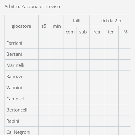
Arbitro: Zaccaria di Treviso
falli
tiri da 2 p
giocatore
s5
min
com
sub
rea
ten
%
Ferriani
Bersani
Marinelli
Ranuzzi
Vannini
Camosci
Bertoncelli
Rapini
Ca. Negroni