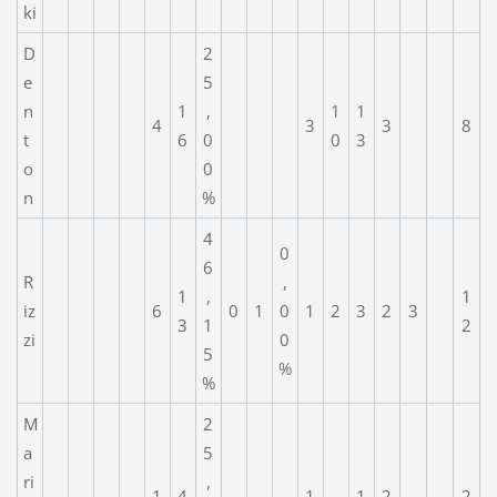
ki
D
2
e
5
n
1
,
1
1
4
3
3
8
t
6
0
0
3
o
0
n
%
4
0
6
R
,
1
,
1
iz
6
0
1
0
1
2
3
2
3
3
1
2
zi
0
5
%
%
M
2
a
5
ri
,
1
4
1
1
2
2