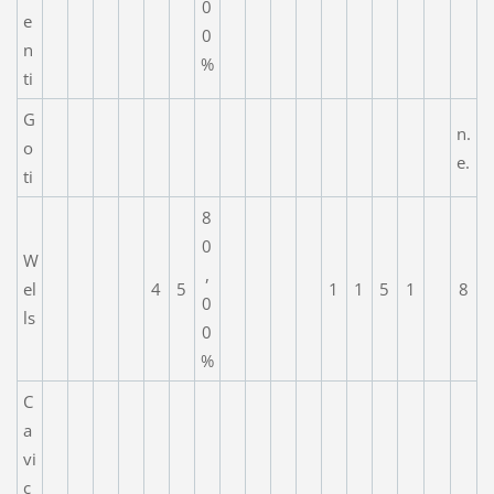
0
e
0
n
%
ti
G
n.
o
e.
ti
8
0
W
,
el
4
5
1
1
5
1
8
0
ls
0
%
C
a
vi
c