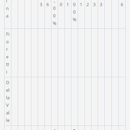
i
,
3
6
0
1
0
1
2
3
3
6
n
0
0
a
0
%
%
Fi
o
r
e
tt
i
D
el
la
V
al
le