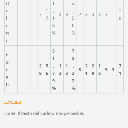
rt
1
2
o
1
,
,
1
7
5
8
2
3
5
3
3
l
7
1
5
9
o
8
0
tt
%
%
i
5
7
t
1
2
o
2
5
,
1
1
,
2
2
1
7
t
8
9
3
9
6
7
3
8
2
1
9
8
1
a
9
2
li
%
%
Legenda
Fonte: Il Resto del Carlino e Superbasket.