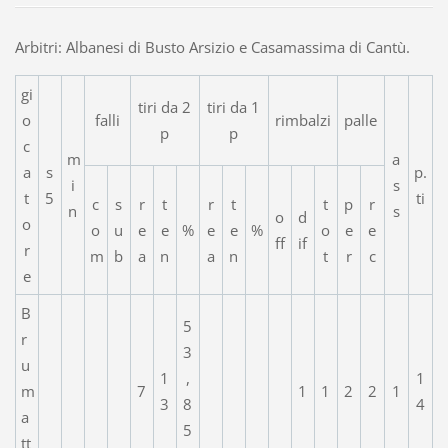
Arbitri: Albanesi di Busto Arsizio e Casamassima di Cantù.
gi
tiri da 2
tiri da 1
o
falli
rimbalzi
palle
p
p
c
m
a
a
s
p.
i
s
t
5
ti
c
s
r
t
r
t
t
p
r
n
s
o
d
o
o
u
e
e
%
e
e
%
o
e
e
ff
if
r
m
b
a
n
a
n
t
r
c
e
B
5
r
3
u
1
,
1
m
7
1
1
2
2
1
3
8
4
a
5
tt