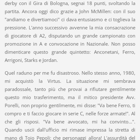
derby con il Gira di Bologna, segnai 18 punti, svoltando la
partita. Ancora oggi dico grazie a John McMillen: con il suo
"andiamo e divertiamoci" ci dava entusiasmo e ci toglieva la
pressione. L'anno successivo avvenne la mia consacrazione
di giocatore di A2, disputando un grande campionato con
promozione in A e convocazione in Nazionale. Non posso
dimenticare questo grande quintetto: Anconetani, Ferro,
Arrigoni, Starks e Jordan.
Quel raduno per me fu disastroso. Nello stesso anno, 1980,
mi acquistò la Virtus. La situazione mi sembrava
paradossale, tanto più che provai a rifiutare gentilmente
questo mio trasferimento, ma il mitico presidente Avv.
Porelli, non proprio gentilmente, mi disse: "Va bene Ferro, ti
compro e ti faccio giocare in serie C, nelle forze armate!". Al
che gli risposi. "Va bene avvocato, mi ha convinto...".
Quando uscii dall'ufficio mi rimase impressa la stretta di
mano di Toio Pepoli: che personaggi allora! L'assurdità del