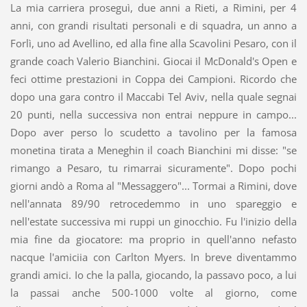
La mia carriera proseguì, due anni a Rieti, a Rimini, per 4
anni, con grandi risultati personali e di squadra, un anno a
Forlì, uno ad Avellino, ed alla fine alla Scavolini Pesaro, con il
grande coach Valerio Bianchini. Giocai il McDonald's Open e
feci ottime prestazioni in Coppa dei Campioni. Ricordo che
dopo una gara contro il Maccabi Tel Aviv, nella quale segnai
20 punti, nella successiva non entrai neppure in campo...
Dopo aver perso lo scudetto a tavolino per la famosa
monetina tirata a Meneghin il coach Bianchini mi disse: "se
rimango a Pesaro, tu rimarrai sicuramente". Dopo pochi
giorni andò a Roma al "Messaggero"... Tormai a Rimini, dove
nell'annata 89/90 retrocedemmo in uno spareggio e
nell'estate successiva mi ruppi un ginocchio. Fu l'inizio della
mia fine da giocatore: ma proprio in quell'anno nefasto
nacque l'amiciia con Carlton Myers. In breve diventammo
grandi amici. Io che la palla, giocando, la passavo poco, a lui
la passai anche 500-1000 volte al giorno, come