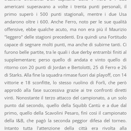
americani superavano a volte i trenta punti personali, il
primo superò i 500 punti stagionali, mentre i due Usa
andarono oltre i 600. Anche Ferro, noto per le sue qualità
offensive, ebbe qualche acuto, ma non era più il Maurizio
"leggero" delle stagioni precedenti. Era quindi una Fortitudo
capace di segnare molti punti, ma anche di subirne tanti. Ci
furono belle partite, tra le quali i due derby entrambi finiti al
supplementare; perso quello di andata e vinto quello di
ritorno con 20 punti di Jordan e Bertolotti, 25 di Ferro e 26
di Starks. Alla fine la squadra rimase fuori dai playoff, con 14
vittorie e 18 sconfitte, lo stesso ruolino di Forlì, che però
approdò alla fase successiva grazie ai tre confronti diretti
vinti. Nonostante il terzo attacco del campionato, a un solo
punto dal secondo, quello della Squibb Cantù e a due dal
primo, quello della Scavolini Pesaro, finì così il campionato
della I&B, che pagò la seconda peggior difesa del torneo.
Intanto tutta l'attenzione della città era rivolta alla