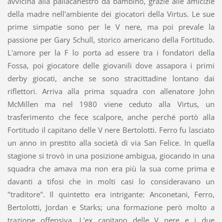
avvicina alla pallacanestro da bambino, grazie alle amicizie
della madre nell'ambiente dei giocatori della Virtus. Le sue
prime simpatie sono per le V nere, ma poi prevale la
passione per Gary Schull, storico americano della Fortitudo.
L'amore per la F lo porta ad essere tra i fondatori della
Fossa, poi giocatore delle giovanili dove assapora i primi
derby giocati, anche se sono stracittadine lontano dai
riflettori. Arriva alla prima squadra con allenatore John
McMillen ma nel 1980 viene ceduto alla Virtus, un
trasferimento che fece scalpore, anche perché portò alla
Fortitudo il capitano delle V nere Bertolotti. Ferro fu lasciato
un anno in prestito alla società di via San Felice. In quella
stagione si trovò in una posizione ambigua, giocando in una
squadra che amava ma non era più la sua come prima e
davanti a tifosi che in molti casi lo consideravano un
"traditore". Il quintetto era intrigante: Anconetani, Ferro,
Bertolotti, Jordan e Starks; una formazione però molto a
trazione offensiva. L'ex capitano delle V nere e i due