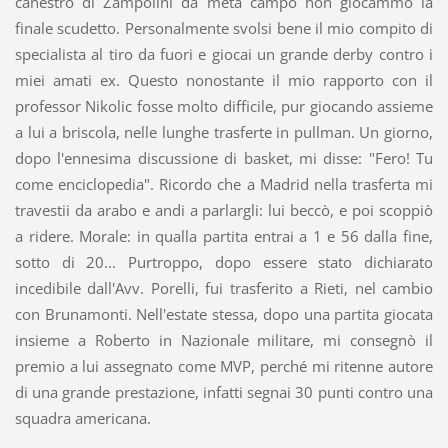
canestro di Zampolini da metà campo non giocammo la
finale scudetto. Personalmente svolsi bene il mio compito di
specialista al tiro da fuori e giocai un grande derby contro i
miei amati ex. Questo nonostante il mio rapporto con il
professor Nikolic fosse molto difficile, pur giocando assieme
a lui a briscola, nelle lunghe trasferte in pullman. Un giorno,
dopo l'ennesima discussione di basket, mi disse: "Fero! Tu
come enciclopedia". Ricordo che a Madrid nella trasferta mi
travestii da arabo e andi a parlargli: lui beccò, e poi scoppiò
a ridere. Morale: in qualla partita entrai a 1 e 56 dalla fine,
sotto di 20... Purtroppo, dopo essere stato dichiarato
incedibile dall'Avv. Porelli, fui trasferito a Rieti, nel cambio
con Brunamonti. Nell'estate stessa, dopo una partita giocata
insieme a Roberto in Nazionale militare, mi consegnò il
premio a lui assegnato come MVP, perché mi ritenne autore
di una grande prestazione, infatti segnai 30 punti contro una
squadra americana.