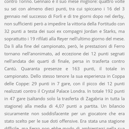
contro Torino. Gennaio è il suo mese migliore: quattro volte
su sei con almeno dieci punti, tra cui spiccano i 16 del 3
gennaio nel successo di Forlì e di tre giorni dopo nel derby,
non sufficienti però a impedire la vittoria della Fortitudo con
32 punti a testa dei suoi ex compagni Jordan e Starks, ma
soprattutto i 19 rifilati alla Reyer nell'ultimo giorno del mese.
Da lì alla fine del campionato, però, le prestazioni di Ferro
tornano nell'anonimato, ad eccezione dei 12 punti segnati
nell'andata dei quarti di finale, persa in trasferta contro
Cantù. Quaranta presenze e 163 punti, il totale in
campionato. Dello stesso tenore la sua esperienza in Coppa
delle Coppe: 29 punti in 7 gare, con il picco dei 12 punti
realizzati contro il Crystal Palace Londra. In totale 192 punti
in 47 gare (saltando solo la trasferta di Zagabria in tutta la
stagione) alla media di 4,07 punti a partita. Un bilancio
sicuramente non soddisfacente per un giocatore che era
stato scelto per le sue doti offensive. Era stata una stagione
difficile, ma Ferro non ebbe modo di ambientarsi nella sua