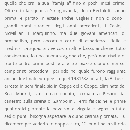
quella che era la sua "famiglia" fino a pochi mesi prima.
Oltretutto la squadra è ringiovanita, dopo Bertolotti l'anno
prima, è partito in estate anche Caglieris, non ci sono i
grandi nomi stranieri degli anni precedenti, i Cosic, i
McMillian, i Marquinho, ma due giovani americani di
prospettiva, però ancora a corto di esperienza: Rolle e
Fredrick. La squadra vive così di alti e bassi, anche se, tutto
considerato, fa una buona stagione che, però non risalta di
fronte ai tre primi posti e alle tre piazze d'onore nei sei
campionati precedenti, periodo nel quale furono raggiunte
anche due finali europee. In quel 1981/82, infatti, la Virtus si
arresta in semifinale sia in Coppa delle Coppe, eliminata dal
Real Madrid, sia in campionato, fermata a Pesaro dal
canestro sulla sirena di Zampolini. Ferro fatica: nelle prime
quattordici giornate fa nove volte virgola e segna in tutto
sedici punti; bisogna aspettare la quindicesima giornata, il 6
dicembre per vederlo in doppia cifra, 12 punti nella vittoria