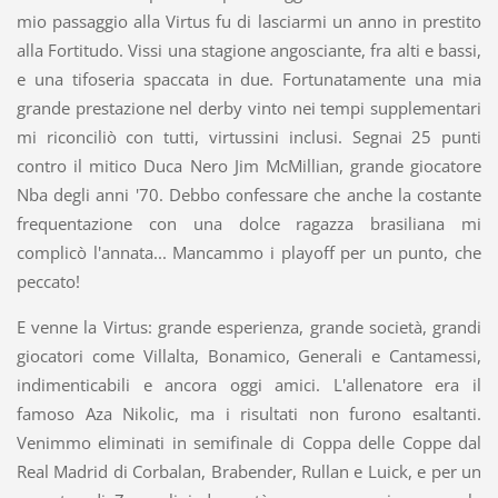
mio passaggio alla Virtus fu di lasciarmi un anno in prestito
alla Fortitudo. Vissi una stagione angosciante, fra alti e bassi,
e una tifoseria spaccata in due. Fortunatamente una mia
grande prestazione nel derby vinto nei tempi supplementari
mi riconciliò con tutti, virtussini inclusi. Segnai 25 punti
contro il mitico Duca Nero Jim McMillian, grande giocatore
Nba degli anni '70. Debbo confessare che anche la costante
frequentazione con una dolce ragazza brasiliana mi
complicò l'annata... Mancammo i playoff per un punto, che
peccato!
E venne la Virtus: grande esperienza, grande società, grandi
giocatori come Villalta, Bonamico, Generali e Cantamessi,
indimenticabili e ancora oggi amici. L'allenatore era il
famoso Aza Nikolic, ma i risultati non furono esaltanti.
Venimmo eliminati in semifinale di Coppa delle Coppe dal
Real Madrid di Corbalan, Brabender, Rullan e Luick, e per un