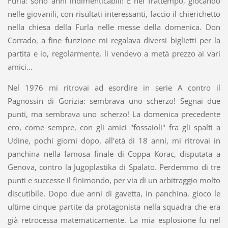
Furla: sono anni indimenticabili! E nel frattempo, giocando
nelle giovanili, con risultati interessanti, faccio il chierichetto
nella chiesa della Furla nelle messe della domenica. Don
Corrado, a fine funzione mi regalava diversi biglietti per la
partita e io, regolarmente, li vendevo a metà prezzo ai vari
amici...
Nel 1976 mi ritrovai ad esordire in serie A contro il
Pagnossin di Gorizia: sembrava uno scherzo! Segnai due
punti, ma sembrava uno scherzo! La domenica precedente
ero, come sempre, con gli amici "fossaioli" fra gli spalti a
Udine, pochi giorni dopo, all'età di 18 anni, mi ritrovai in
panchina nella famosa finale di Coppa Korac, disputata a
Genova, contro la Jugoplastika di Spalato. Perdemmo di tre
punti e successe il finimondo, per via di un arbitraggio molto
discutibile. Dopo due anni di gavetta, in panchina, gioco le
ultime cinque partite da protagonista nella squadra che era
già retrocessa matematicamente. La mia esplosione fu nel