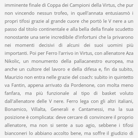
imminente finale di Coppa dei Campioni della Virtus, che pur
non vincendo nessun trofeo, in quell'annata entusiasmò i
propri tifosi grazie al grande cuore che portò le V nere a un
passo dal titolo continentale e alla bella della finale scudetto
nonostante una serie incredibile d'infortuni che la privarono
nei momenti decisivi di alcuni dei suoi uomini più
importanti. Poi per Ferro l'arrivo in Virtus, con allenatore Aza
Nikolic, un monumento della pallacanestro europea, ma
anche un cultore del lavoro e della difesa e, fin da subito,
Maurizio non entra nelle grazie del coach: subito in quintetto
va Fantin, appena arrivato da Pordenone, con molta meno
fanfara, ma più funzionale al tipo di basket voluto
dall'allenatore delle V nere. Ferro lega con gli altri italiani,
Bonamico, Villalta, Generali e Cantamessi, ma la sua
posizione è complicata: deve cercare di convincere il proprio
allenatore, ma non si sente a suo agio, sebbene i tifosi
bianconeri lo abbiano accolto bene, ma soffre il giudizio di