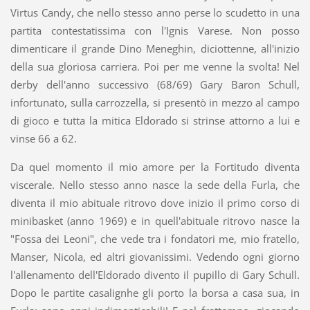
Virtus Candy, che nello stesso anno perse lo scudetto in una
partita contestatissima con l'Ignis Varese. Non posso
dimenticare il grande Dino Meneghin, diciottenne, all'inizio
della sua gloriosa carriera. Poi per me venne la svolta! Nel
derby dell'anno successivo (68/69) Gary Baron Schull,
infortunato, sulla carrozzella, si presentò in mezzo al campo
di gioco e tutta la mitica Eldorado si strinse attorno a lui e
vinse 66 a 62.
Da quel momento il mio amore per la Fortitudo diventa
viscerale. Nello stesso anno nasce la sede della Furla, che
diventa il mio abituale ritrovo dove inizio il primo corso di
minibasket (anno 1969) e in quell'abituale ritrovo nasce la
"Fossa dei Leoni", che vede tra i fondatori me, mio fratello,
Manser, Nicola, ed altri giovanissimi. Vedendo ogni giorno
l'allenamento dell'Eldorado divento il pupillo di Gary Schull.
Dopo le partite casalignhe gli porto la borsa a casa sua, in