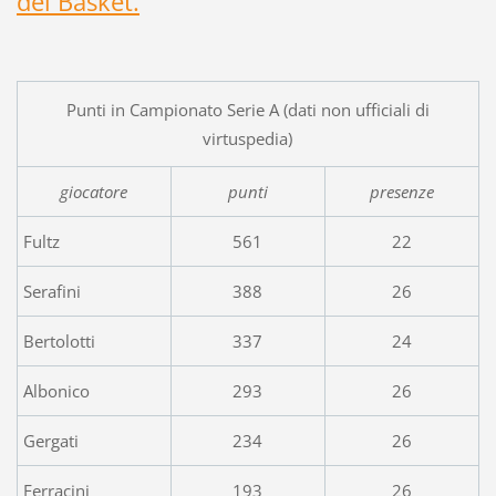
del Basket.
Punti in Campionato Serie A (dati non ufficiali di
virtuspedia)
giocatore
punti
presenze
Fultz
561
22
Serafini
388
26
Bertolotti
337
24
Albonico
293
26
Gergati
234
26
Ferracini
193
26