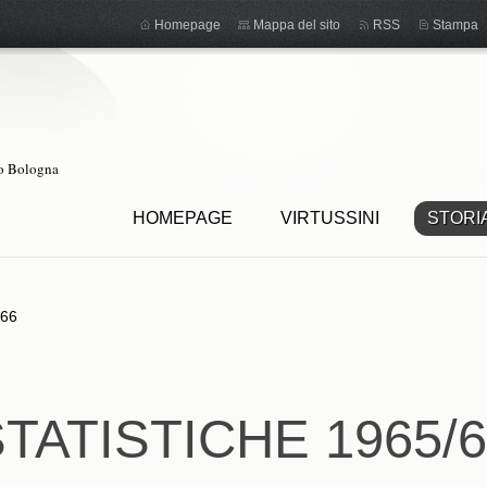
Homepage
Mappa del sito
RSS
Stampa
ro Bologna
HOMEPAGE
VIRTUSSINI
STORI
/66
TATISTICHE 1965/