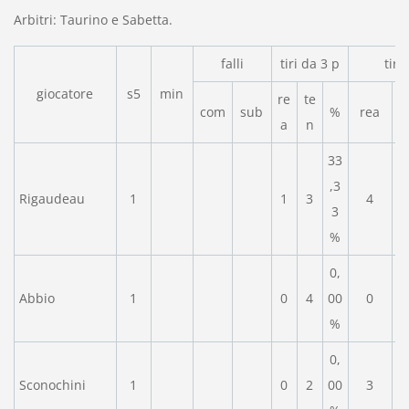
Arbitri: Taurino e Sabetta.
falli
tiri da 3 p
tiri
giocatore
s5
min
re
te
com
sub
%
rea
a
n
33
,3
Rigaudeau
1
1
3
4
3
%
0,
Abbio
1
0
4
00
0
%
0,
Sconochini
1
0
2
00
3