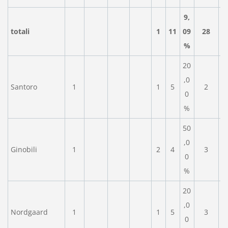
9,
totali
1
11
09
28
%
20
,0
Santoro
1
1
5
2
0
%
50
,0
Ginobili
1
2
4
3
0
%
20
,0
Nordgaard
1
1
5
3
0