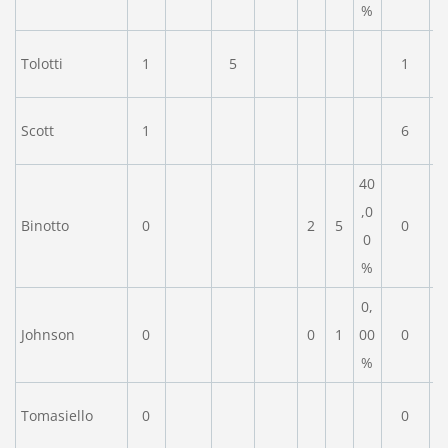
%
Tolotti
1
5
1
Scott
1
6
40
,0
Binotto
0
2
5
0
0
%
0,
Johnson
0
0
1
00
0
%
Tomasiello
0
0