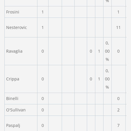
%
Frosini
1
1
Nesterovic
1
11
0,
Ravaglia
0
0
1
00
0
%
0,
Crippa
0
0
1
00
%
Binelli
0
0
O'Sullivan
0
2
Paspalj
0
7