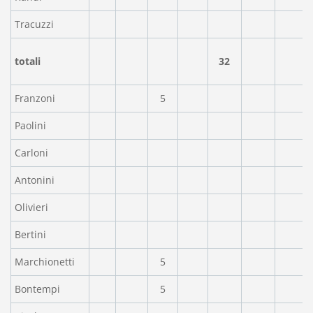
Tracuzzi
totali
32
Franzoni
5
Paolini
Carloni
Antonini
Olivieri
Bertini
Marchionetti
5
Bontempi
5