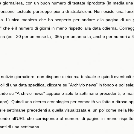
ornaliera, con un buon numero di testate riprodotte (in media una 50in
 versione testuale purtroppo piena di strafalcioni. Non esiste una fu
na. L'unica maniera che ho scoperto per andare alla pagina di un gi
 che è il numero di giorni in meno rispetto alla data odierna. Corregger
erna (es: -30 per un mese fa, -365 per un anno fa, anche per numeri a 4 
 notizie giornaliere, non dispone di ricerca testuale e quindi eventuali
oli di una data specifica, cliccare su "Archivio news" in fondo e poi sel
cando su "Archivio news" appaiono solo le settimane precedenti, e m
 capo). Quindi una ricerca cronologica per comodità va fatta a ritroso o
na delle settimane precedenti a quella visualizzata e, un po' come nel
fondo all'URL che corrisponde al numero di pagine in meno rispetto 
anti di una settimana.