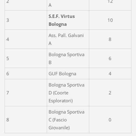
2
12
A
S.E.F. Virtus
3
10
Bologna
Ass. Pall. Galvani
4
8
A
Bologna Sportiva
5
6
B
6
GUF Bologna
4
Bologna Sportiva
7
D (Coorte
2
Esploratori)
Bologna Sportiva
8
C (Fascio
0
Giovanile)