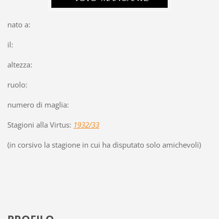
nato a:
il:
altezza:
ruolo:
numero di maglia:
Stagioni alla Virtus:
1932/33
(in corsivo la stagione in cui ha disputato solo amichevoli)