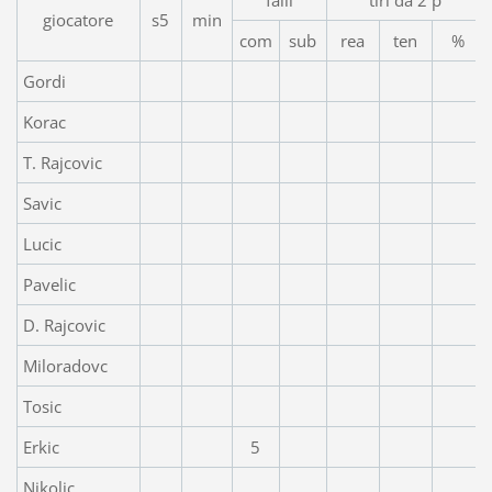
giocatore
s5
min
com
sub
rea
ten
%
Gordi
Korac
T. Rajcovic
Savic
Lucic
Pavelic
D. Rajcovic
Miloradovc
Tosic
Erkic
5
Nikolic