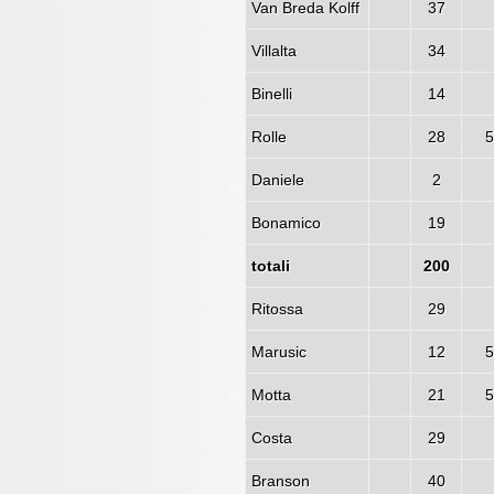
Van Breda Kolff
37
Villalta
34
Binelli
14
Rolle
28
5
Daniele
2
Bonamico
19
totali
200
Ritossa
29
Marusic
12
5
Motta
21
5
Costa
29
Branson
40