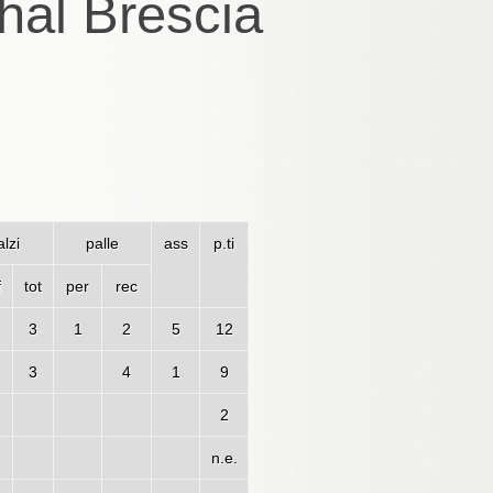
hal Brescia
lzi
palle
ass
p.ti
f
tot
per
rec
3
1
2
5
12
3
4
1
9
2
n.e.