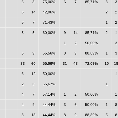
6
8
75,00%
6
7
85,71%
3
3
6
14
42,86%
2
2
5
7
71,43%
1
2
3
5
60,00%
9
14
85,71%
2
1
1
2
50,00%
3
5
9
55,56%
8
9
88,89%
1
3
33
60
55,00%
31
43
72,09%
10
1
6
12
50,00%
1
2
3
66,67%
1
4
7
57,14%
1
2
50,00%
1
4
9
44,44%
3
6
50,00%
1
8
8
18
44,44%
8
9
88,89%
5
8