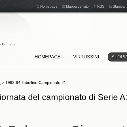
Homepage
Mappa del sito
RSS
Stampa
ro Bologna
HOMEPAGE
VIRTUSSINI
STORI
4
>
1983-84 Tabellino Campionato 21
ornata del campionato di Serie A1