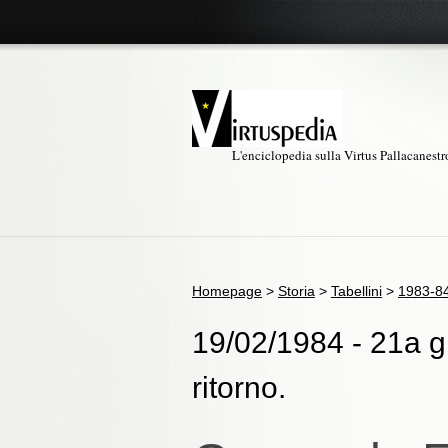
L'enciclopedia sulla Virtus Pallacanest
Homepage
>
Storia
>
Tabellini
>
1983-8
19/02/1984 - 21a gi
ritorno.