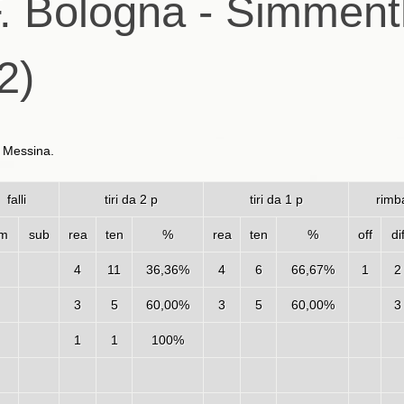
. Bologna - Simment
2)
i Messina.
falli
tiri da 2 p
tiri da 1 p
rimba
m
sub
rea
ten
%
rea
ten
%
off
di
4
11
36,36%
4
6
66,67%
1
2
3
5
60,00%
3
5
60,00%
3
1
1
100%