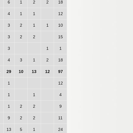
6
1
2
2
18
4
1
1
12
3
2
1
1
10
3
2
2
15
3
1
1
4
3
1
2
18
9
29
10
13
12
97
1
12
1
1
4
1
2
2
9
9
2
2
11
13
5
1
24