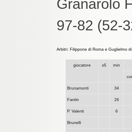
Granarolo F
97-82 (52-3
Arbitri: Filippone di Roma e Guglielmo d
giocatore
s5
min
co
Brunamonti
34
Fantin
26
P. Valenti
6
Brunelli