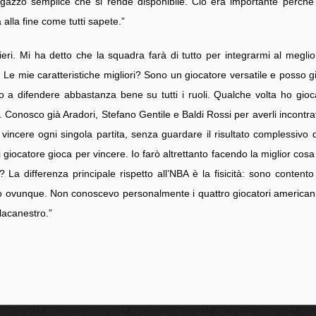
n ragazzo semplice che si rende disponibile. Ciò era importante perch
lla fine come tutti sapete.”
ri. Mi ha detto che la squadra farà di tutto per integrarmi al meglio.
a. Le mie caratteristiche migliori? Sono un giocatore versatile e posso gi
 a difendere abbastanza bene su tutti i ruoli. Qualche volta ho gi
 Conosco già Aradori, Stefano Gentile e Baldi Rossi per averli incontrati
incere ogni singola partita, senza guardare il risultato complessivo de
giocatore gioca per vincere. Io farò altrettanto facendo la miglior cosa
La differenza principale rispetto all’NBA è la fisicità: sono content
 ovunque. Non conoscevo personalmente i quattro giocatori americani 
llacanestro.”