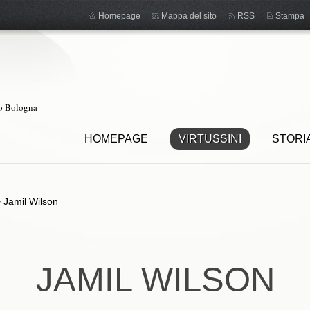
Homepage
Mappa del sito
RSS
Stampa
ro Bologna
HOMEPAGE
VIRTUSSINI
STORI
>
Jamil Wilson
JAMIL WILSON