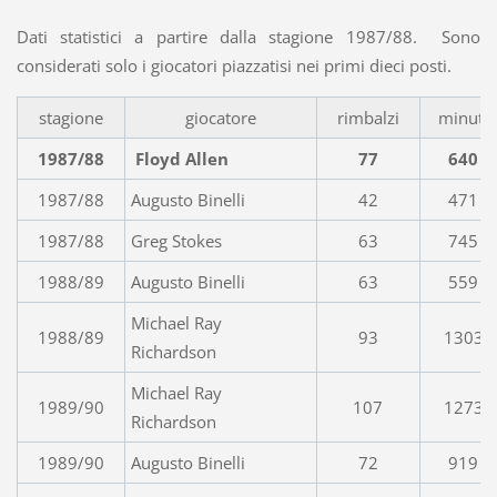
Dati statistici a partire dalla stagione 1987/88. Sono
considerati solo i giocatori piazzatisi nei primi dieci posti.
stagione
giocatore
rimbalzi
minuti
1987/88
Floyd Allen
77
640
1987/88
Augusto Binelli
42
471
1987/88
Greg Stokes
63
745
1988/89
Augusto Binelli
63
559
Michael Ray
1988/89
93
1303
Richardson
Michael Ray
1989/90
107
1273
Richardson
1989/90
Augusto Binelli
72
919