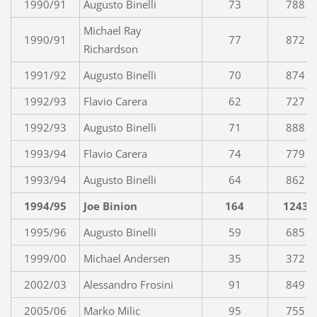
1990/91
Augusto Binelli
73
788
Michael Ray
1990/91
77
872
Richardson
1991/92
Augusto Binelli
70
874
1992/93
Flavio Carera
62
727
1992/93
Augusto Binelli
71
888
1993/94
Flavio Carera
74
779
1993/94
Augusto Binelli
64
862
1994/95
Joe Binion
164
1243
1995/96
Augusto Binelli
59
685
1999/00
Michael Andersen
35
372
2002/03
Alessandro Frosini
91
849
2005/06
Marko Milic
95
755