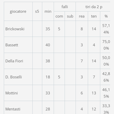
falli
tiri da 2 p
giocatore
s5
min
com
sub
rea
ten
%
57,1
Brickowski
35
5
8
14
4%
75,0
Bassett
40
3
4
0%
50,0
Della Fiori
38
7
14
0%
42,8
D. Boselli
18
5
3
7
6%
46,1
Mottini
33
6
13
5%
33,3
Mentasti
28
4
12
3%