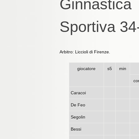
Ginnastica 
Sportiva 34
Arbitro: Liccioli di Firenze.
giocatore
s5
min
co
Caracoi
De Feo
Segolin
Bessi