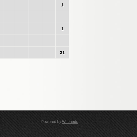
1
1
31
Powered by
Webnode