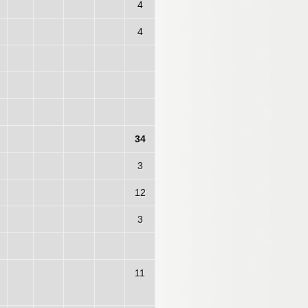
4
4
34
3
12
3
11