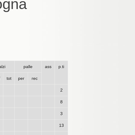
logna
lzi
palle
ass
p.ti
f
tot
per
rec
2
8
3
13