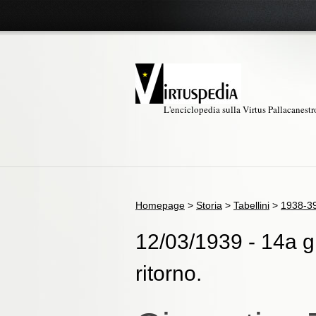
L'enciclopedia sulla Virtus Pallacanest
Homepage
>
Storia
>
Tabellini
>
1938-3
12/03/1939 - 14a gi
ritorno.