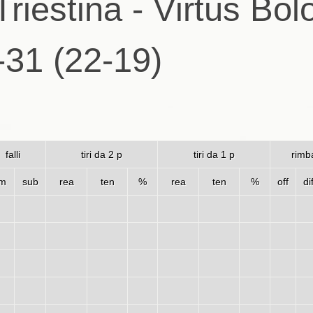
Triestina - Virtus Bo
-31 (22-19)
falli
tiri da 2 p
tiri da 1 p
rimba
m
sub
rea
ten
%
rea
ten
%
off
di