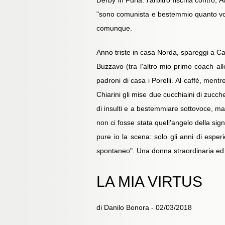
Derby in Furla: l'arbitro fischia contro,
"sono comunista e bestemmio quanto vogli
comunque.
Anno triste in casa Norda, spareggi a Ca
Buzzavo (tra l'altro mio primo coach alle
padroni di casa i Porelli. Al caffè, ment
Chiarini gli mise due cucchiaini di zucch
di insulti e a bestemmiare sottovoce, m
non ci fosse stata quell'angelo della si
pure io la scena: solo gli anni di espe
spontaneo". Una donna straordinaria e
LA MIA VIRTUS
di Danilo Bonora - 02/03/2018