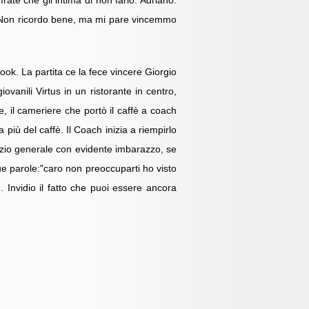
rate che gli intima di non farlo. Adriano:
te. Non ricordo bene, ma mi pare vincemmo
ok. La partita ce la fece vincere Giorgio
ovanili Virtus in un ristorante in centro,
e, il cameriere che portò il caffè a coach
più del caffè. Il Coach inizia a riempirlo
nzio generale con evidente imbarazzo, se
ue parole:"caro non preoccuparti ho visto
 Invidio il fatto che puoi essere ancora