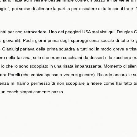
 Adriano inizia ad inveire e bestemmiare come un pazzo e interviene un f
o", poi smise di allenare la partita per discutere di tutto con il fra
ntù per non retrocedere. Uno dei peggiori USA mai visti qui, Douglas Co
 giovanili). Pochi giorni prima degli spareggi cena sociale di tutte le gi
re Gianluigi parlava della prima squadra a tutti noi in modo greve e trist
ero nella tazzina; solo che erano cucchiaini da dessert e lo zucchero era 
a io che io sono scoppiato in una risata imbarazzante. Momento di sile
gnora Porelli (che veniva spesso a vederci giocare). Ricordo ancora le s
rienza mi hanno permesso di non scoppiare a ridere come hai fatto tu.
d un coach simpaticamente pazzo.