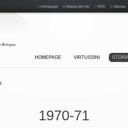
Homepage
Mappa del sito
RSS
Stampa
ro Bologna
HOMEPAGE
VIRTUSSINI
STORI
1
1970-71