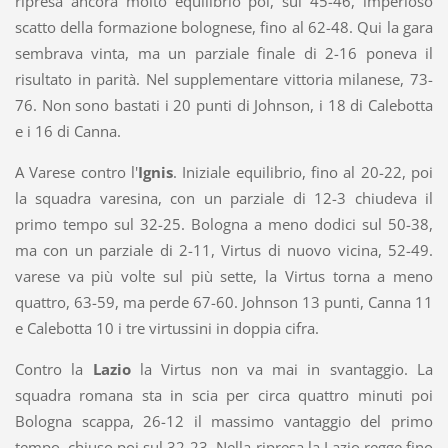
ripresa ancora molto equilibrio poi, sul 45-46, imperioso
scatto della formazione bolognese, fino al 62-48. Qui la gara
sembrava vinta, ma un parziale finale di 2-16 poneva il
risultato in parità. Nel supplementare vittoria milanese, 73-
76. Non sono bastati i 20 punti di Johnson, i 18 di Calebotta
e i 16 di Canna.
A Varese contro l'
Ignis
. Iniziale equilibrio, fino al 20-22, poi
la squadra varesina, con un parziale di 12-3 chiudeva il
primo tempo sul 32-25. Bologna a meno dodici sul 50-38,
ma con un parziale di 2-11, Virtus di nuovo vicina, 52-49.
varese va più volte sul più sette, la Virtus torna a meno
quattro, 63-59, ma perde 67-60. Johnson 13 punti, Canna 11
e Calebotta 10 i tre virtussini in doppia cifra.
Contro la
Lazio
la Virtus non va mai in svantaggio. La
squadra romana sta in scia per circa quattro minuti poi
Bologna scappa, 26-12 il massimo vantaggio del primo
tempo, chiuso poi sul 32-23. Nella ripresa la Lazio regge fino