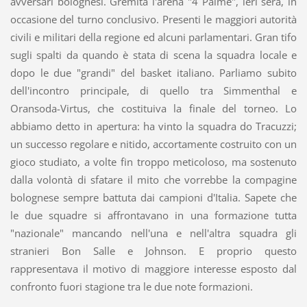
avversari bolognesi. Gremita l'arena "4 Palme", ieri sera, in
occasione del turno conclusivo. Presenti le maggiori autorità
civili e militari della regione ed alcuni parlamentari. Gran tifo
sugli spalti da quando è stata di scena la squadra locale e
dopo le due "grandi" del basket italiano. Parliamo subito
dell'incontro principale, di quello tra Simmenthal e
Oransoda-Virtus, che costituiva la finale del torneo. Lo
abbiamo detto in apertura: ha vinto la squadra do Tracuzzi;
un successo regolare e nitido, accortamente costruito con un
gioco studiato, a volte fin troppo meticoloso, ma sostenuto
dalla volontà di sfatare il mito che vorrebbe la compagine
bolognese sempre battuta dai campioni d'Italia. Sapete che
le due squadre si affrontavano in una formazione tutta
"nazionale" mancando nell'una e nell'altra squadra gli
stranieri Bon Salle e Johnson. E proprio questo
rappresentava il motivo di maggiore interesse esposto dal
confronto fuori stagione tra le due note formazioni.