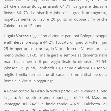
24 che riporta Bologna avanti 64-71. La gara è decisa e
finisce 66--73. Lombardi e Johnson i grandi protagonisti,
rispettivamente con 23 e 20 punti; in doppia cifra anche
Calebotta con 12 punti.
L'
Ignis Varese
regge fino al cinque pari, poi Bologna scappa
e all'intervallo è sopra 44-21. Toccato un paio di volte il più
25 in apertura di ripresa, la Virtus frena e Varese torna a
meno sedici, 51-35, ma la gara è sempre saldamente nelle
mani bianconere e il punteggio finale lo dimostra, 75-54.
Johnson, 19 punti, Lombardi 18, Canna e Alesini 13 sono i
migliori nella formazione di casa. Il Simmenthal perde a
Roma e la Virtus lo raggiunge.
A Roma contro la
Lazio
la Virtus parte 0-21 e chiude subito
la gara. A fine primo tempo punteggio di 17-44. Massimo
vantaggio sul 24-56 e finale tondo, 40-70. Calebotta, 21
punti, Johnson, 20, e Alesini15 i più prolifici trai giocatori