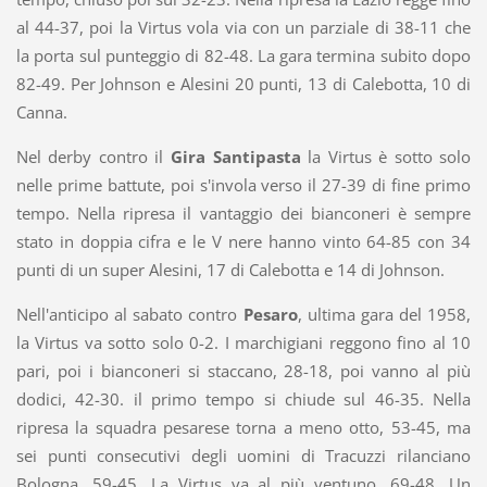
al 44-37, poi la Virtus vola via con un parziale di 38-11 che
la porta sul punteggio di 82-48. La gara termina subito dopo
82-49. Per Johnson e Alesini 20 punti, 13 di Calebotta, 10 di
Canna.
Nel derby contro il
Gira Santipasta
la Virtus è sotto solo
nelle prime battute, poi s'invola verso il 27-39 di fine primo
tempo. Nella ripresa il vantaggio dei bianconeri è sempre
stato in doppia cifra e le V nere hanno vinto 64-85 con 34
punti di un super Alesini, 17 di Calebotta e 14 di Johnson.
Nell'anticipo al sabato contro
Pesaro
, ultima gara del 1958,
la Virtus va sotto solo 0-2. I marchigiani reggono fino al 10
pari, poi i bianconeri si staccano, 28-18, poi vanno al più
dodici, 42-30. il primo tempo si chiude sul 46-35. Nella
ripresa la squadra pesarese torna a meno otto, 53-45, ma
sei punti consecutivi degli uomini di Tracuzzi rilanciano
Bologna, 59-45. La Virtus va al più ventuno, 69-48. Un