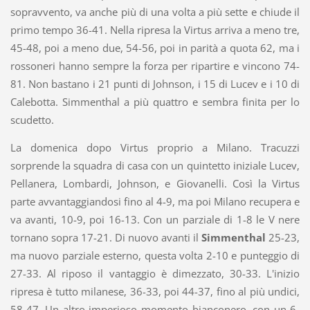
sopravvento, va anche più di una volta a più sette e chiude il
primo tempo 36-41. Nella ripresa la Virtus arriva a meno tre,
45-48, poi a meno due, 54-56, poi in parità a quota 62, ma i
rossoneri hanno sempre la forza per ripartire e vincono 74-
81. Non bastano i 21 punti di Johnson, i 15 di Lucev e i 10 di
Calebotta. Simmenthal a più quattro e sembra finita per lo
scudetto.
La domenica dopo Virtus proprio a Milano. Tracuzzi
sorprende la squadra di casa con un quintetto iniziale Lucev,
Pellanera, Lombardi, Johnson, e Giovanelli. Così la Virtus
parte avvantaggiandosi fino al 4-9, ma poi Milano recupera e
va avanti, 10-9, poi 16-13. Con un parziale di 1-8 le V nere
tornano sopra 17-21. Di nuovo avanti il
Simmenthal
25-23,
ma nuovo parziale esterno, questa volta 2-10 e punteggio di
27-33. Al riposo il vantaggio è dimezzato, 30-33. L'inizio
ripresa è tutto milanese, 36-33, poi 44-37, fino al più undici,
58-47. Un altro imperioso momento bianconero, con un 6-