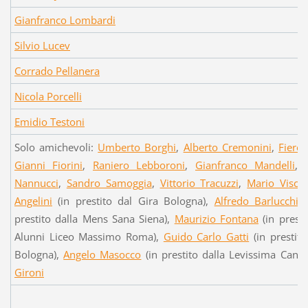
Gianfranco Lombardi
Silvio Lucev
Corrado Pellanera
Nicola Porcelli
Emidio Testoni
Solo amichevoli:
Umberto Borghi
,
Alberto Cremonini
,
Fiero 
Gianni Fiorini
,
Raniero Lebboroni
,
Gianfranco Mandelli
,
Nannucci
,
Sandro Samoggia
,
Vittorio Tracuzzi
,
Mario Viscar
Angelini
(in prestito dal Gira Bologna),
Alfredo Barlucchi
(
prestito dalla Mens Sana Siena),
Maurizio Fontana
(in presti
Alunni Liceo Massimo Roma),
Guido Carlo Gatti
(in prestito
Bologna),
Angelo Masocco
(in prestito dalla Levissima Cantù
Gironi