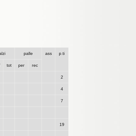
lzi
palle
ass
p.ti
f
tot
per
rec
2
4
7
19