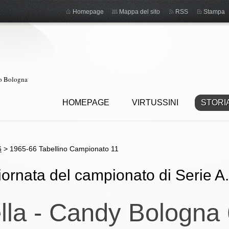
Homepage
Mappa del sito
RSS
Stampa
ro Bologna
HOMEPAGE
VIRTUSSINI
STORI
6
>
1965-66 Tabellino Campionato 11
iornata del campionato di Serie A.
ella - Candy Bologna 