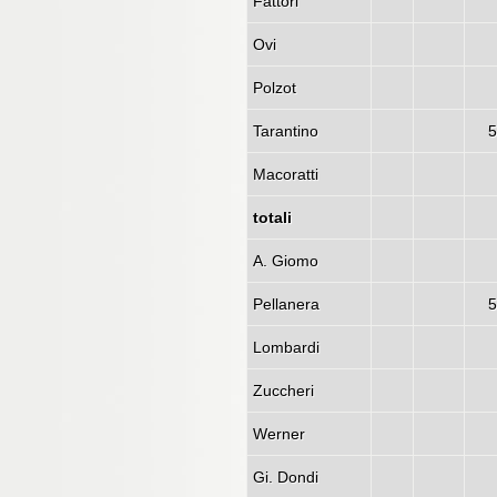
Fattori
Ovi
Polzot
Tarantino
5
Macoratti
totali
A. Giomo
Pellanera
5
Lombardi
Zuccheri
Werner
Gi. Dondi