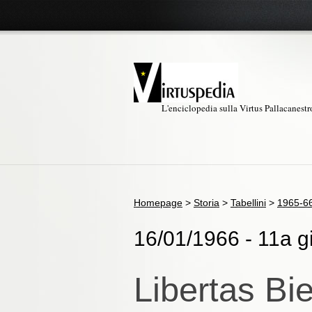
L'enciclopedia sulla Virtus Pallacanest
Homepage
>
Storia
>
Tabellini
>
1965-6
16/01/1966 - 11a g
Libertas Bi