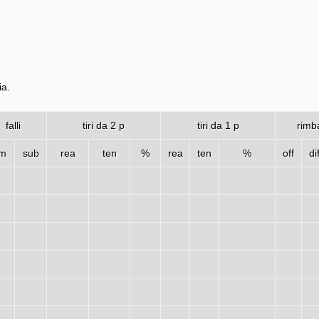
ia.
falli
tiri da 2 p
tiri da 1 p
rimba
m
sub
rea
ten
%
rea
ten
%
off
di