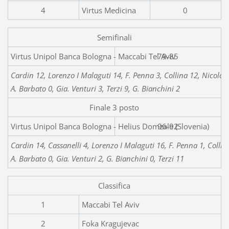
4
Virtus Medicina
0
Semifinali
Virtus Unipol Banca Bolog
79-85
Cardin 12, Lorenzo I Malaguti 14, F. Penna 3, Collina 12,
Nicolò I
A. Barbato 0, Gia. Venturi 3, Terzi 9, G. Bianchini 2
Finale 3 posto
Virtus Unipol Banca Bologna - Helius Domzale (Slovenia)
96-92
Cardin 14, Cassanelli 4, Lorenzo I Malaguti 16, F. Penna 1, Collin
A. Barbato 0, Gia. Venturi 2, G. Bianchini 0, Terzi 11
Classifica
1
Maccabi Tel Aviv
2
Foka Kragujevac