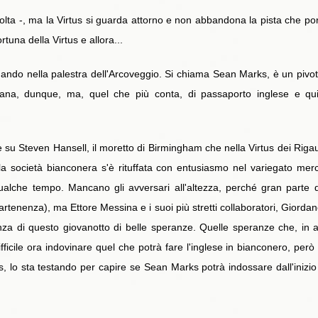
olta -, ma la Virtus si guarda attorno e non abbandona la pista che por
tuna della Virtus e allora...
dando nella palestra dell'Arcoveggio. Si chiama Sean Marks, è un pivo
icana, dunque, ma, quel che più conta, di passaporto inglese e qui
e su Steven Hansell, il moretto di Birmingham che nella Virtus dei Ri
o, la società bianconera s'è rituffata con entusiasmo nel variegato m
alche tempo. Mancano gli avversari all'altezza, perché gran parte d
rtenenza), ma Ettore Messina e i suoi più stretti collaboratori, Giordano
enza di questo giovanotto di belle speranze. Quelle speranze che, in a
ficile ora indovinare quel che potrà fare l'inglese in bianconero, però
s, lo sta testando per capire se Sean Marks potrà indossare dall'inizi