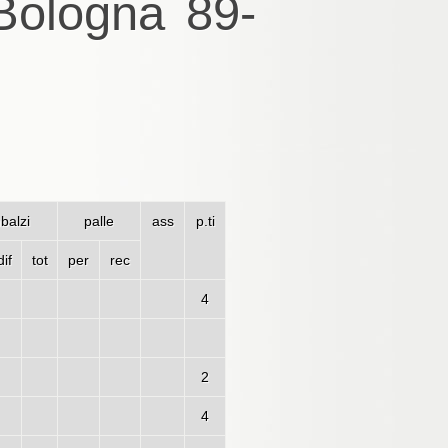
Bologna 89-
balzi
palle
ass
p.ti
dif
tot
per
rec
4
2
4