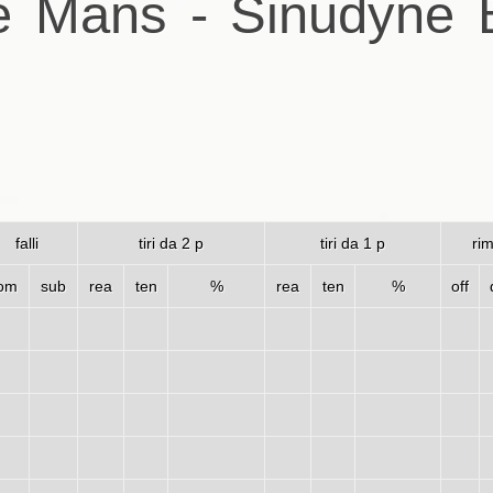
 Mans - Sinudyne 
falli
tiri da 2 p
tiri da 1 p
rim
om
sub
rea
ten
%
rea
ten
%
off