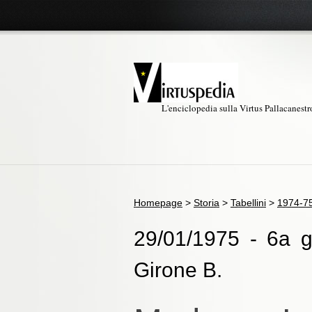
L'enciclopedia sulla Virtus Pallacanest
Homepage
>
Storia
>
Tabellini
>
1974-7
29/01/1975 - 6a g
Girone B.