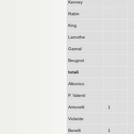
Kenney
Rabin
King
Lamothe
Gasnal
Beugnot
totali
Albonico
P. Valenti
Antonelli
1
Violante
Benelli
1